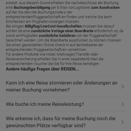
ersetzt. Aus diesem Grund erhalten Sie nachAbschluss der Buchung
eine
Buchungsbestätigung
per E-Mail vonLogitravel
zum Ausdrucken
auf der Sie den/die Buchungscode/s der
entsprechendenFluggesellschaft/en finden und welche Sie beim
Einchecken am Flughafenvorzeigen müssen.
Bei einigen
Billigflug/LowCost Gesellschaften
müssen Sie darauf
achten ob eine
zusätzliche Vorlage einer Boardkarte
erforderlich ist, da
sonst amFlughafen
zusätzliche Gebühren
von der Fluggesellschaft
berechnet werden. Um die Boardkarte ausdrucken zu können, müssen
Sie einen gesonderten Online Check In auf derWebseite der
entsprechenden Fluggesellschaft/en vornehmen.
Für andere Produkte wie Hotel, Mietwagen,Transfer oder
Reiseversicherung erhalten Sie in einer separatenE-Mail die
entsprechenden Voucher die Sie für Ihre Reise benötigen.
Andere häufige Fragen über REISEN...
Kann ich eine Reise stornieren oder Änderungen an
meiner Buchung vornehmen?
Wie buche ich meine Reiseleistung?
Wie erkenne ich, dass für meine Buchung noch die
gewünschten Plätze verfügbar sind?