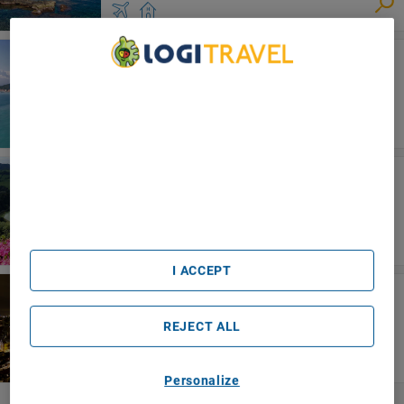
Sicilia Occidental
Cala Dell'arena
We Care About Your Privacy
We and our partners process data to provide:
Use precise geolocation data. Actively scan device
characteristics for identification. Store and/or access
information on a device. Personalised advertising and
São Miguel Insel
content, advertising and content measurement, audience
research and services development.
MS Vila Nova
List of Partners (vendors)
I ACCEPT
Utrecht
Nh Utrecht
REJECT ALL
Personalize