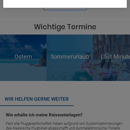
MEHR ANZEIGEN
Wichtige Termine
Ostern
Sommerurlaub
Last Minut
WIR HELFEN GERNE WEITER
Wie erhalte ich meine Reiseunterlagen?
Fast alle Fluggesellschaften haben aufgrund von Systemoptimierungen
das klassische Flugticket abgeschafft und durchelektronische Tickets