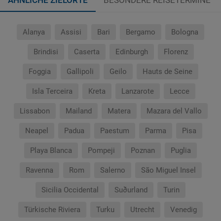
ÄHNLICHE ZIELORTE
BESONDERE REISETERMINE
Alanya
Assisi
Bari
Bergamo
Bologna
Brindisi
Caserta
Edinburgh
Florenz
Foggia
Gallipoli
Geilo
Hauts de Seine
Isla Terceira
Kreta
Lanzarote
Lecce
Lissabon
Mailand
Matera
Mazara del Vallo
Neapel
Padua
Paestum
Parma
Pisa
Playa Blanca
Pompeji
Poznan
Puglia
Ravenna
Rom
Salerno
São Miguel Insel
Sicilia Occidental
Suðurland
Turin
Türkische Riviera
Turku
Utrecht
Venedig