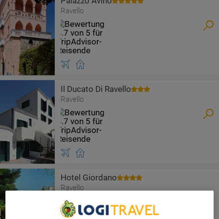
Palazzo Avino
Ravello
Il Ducato Di Ravello
Ravello
Hotel Giordano
Ravello