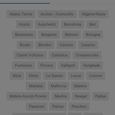
Abano Terme
Acchio - Fiumicello
Algarve-Küste
Assisi
Auschwitz
Barcelona
Bari
Benevento
Bergamo
Bibione
Bologna
Bozen
Brindisi
Caserta
Cassino
Castel Volturno
Cattolica
Civitavecchia
Fiumicino
Florenz
Gallipoli
Hurghada
Ibiza
Kreta
La Spezia
Lecce
Livorno
Mailand
Mallorca
Matera
Matera Ascoli Piceno
Mestre
Neapel
Padua
Paestum
Parma
Peschici