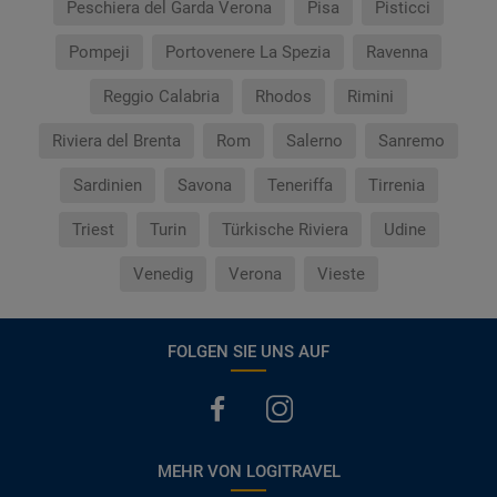
Peschiera del Garda Verona
Pisa
Pisticci
Pompeji
Portovenere La Spezia
Ravenna
Reggio Calabria
Rhodos
Rimini
Riviera del Brenta
Rom
Salerno
Sanremo
Sardinien
Savona
Teneriffa
Tirrenia
Triest
Turin
Türkische Riviera
Udine
Venedig
Verona
Vieste
FOLGEN SIE UNS AUF
MEHR VON LOGITRAVEL