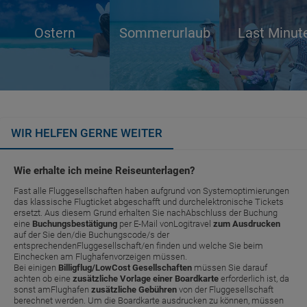
Ostern
Sommerurlaub
Last Minut
WIR HELFEN GERNE WEITER
Wie erhalte ich meine Reiseunterlagen?
Fast alle Fluggesellschaften haben aufgrund von Systemoptimierungen
das klassische Flugticket abgeschafft und durchelektronische Tickets
ersetzt. Aus diesem Grund erhalten Sie nachAbschluss der Buchung
eine
Buchungsbestätigung
per E-Mail vonLogitravel
zum Ausdrucken
auf der Sie den/die Buchungscode/s der
entsprechendenFluggesellschaft/en finden und welche Sie beim
Einchecken am Flughafenvorzeigen müssen.
Bei einigen
Billigflug/LowCost Gesellschaften
müssen Sie darauf
achten ob eine
zusätzliche Vorlage einer Boardkarte
erforderlich ist, da
sonst amFlughafen
zusätzliche Gebühren
von der Fluggesellschaft
berechnet werden. Um die Boardkarte ausdrucken zu können, müssen