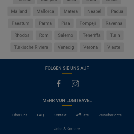
Mailand
Mallorca
Matera
Neapel
Padua
Paestum
Parma
Pisa
Pompeji
Ravenna
Rhodos
Rom
Salerno
Teneriffa
Turin
Türkische Riviera
Venedig
Verona
Vieste
FOLGEN SIE UNS AUF
MEHR VON LOGITRAVEL
Über uns
FAQ
Kontakt
Affiliate
Reiseberichte
Jobs & Karriere