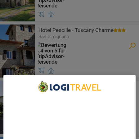
Hotel Pescille - Tuscany Charme
San Gimignano
Poderi Arcangelo
San Gimignano
We Care About Your Privacy
We and our partners process data to provide:
Use precise geolocation data. Actively scan device
characteristics for identification. Store and/or access
information on a device. Personalised advertising and
content, advertising and content measurement, audience
research and services development.