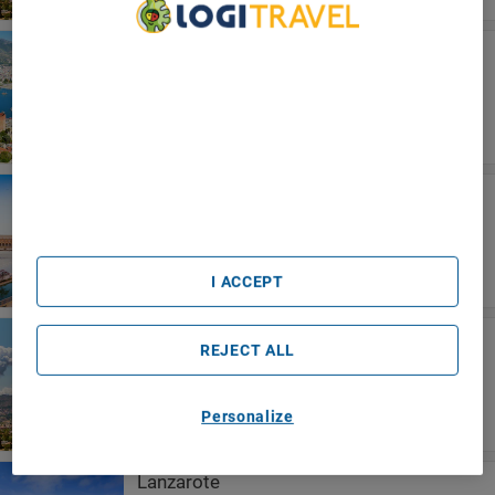
Türkische Riviera
We Care About Your Privacy
Blue Star Hotel
We and our partners process data to provide:
Use precise geolocation data. Actively scan device
characteristics for identification. Store and/or access
information on a device. Personalised advertising and
content, advertising and content measurement, audience
research and services development.
Sevilla
List of Partners (vendors)
Exe Sevilla Macarena
I ACCEPT
Palermo
REJECT ALL
Artemisia Palace Hotel
Personalize
Lanzarote