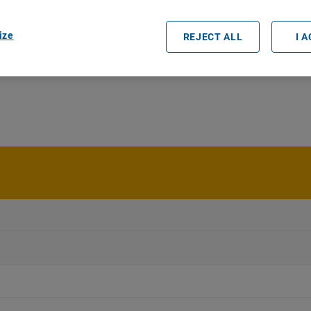
ize
REJECT ALL
I 