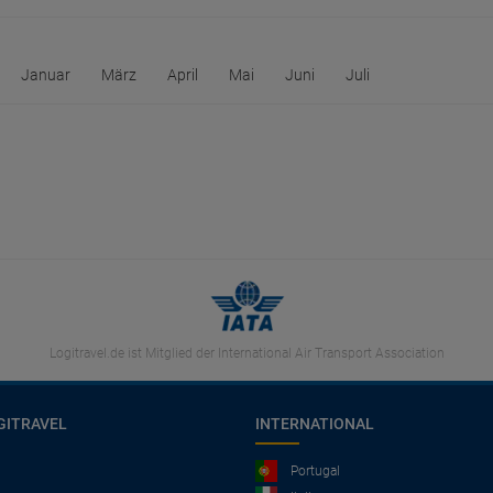
Januar
März
April
Mai
Juni
Juli
Logitravel.de ist Mitglied der International Air Transport Association
GITRAVEL
INTERNATIONAL
Portugal