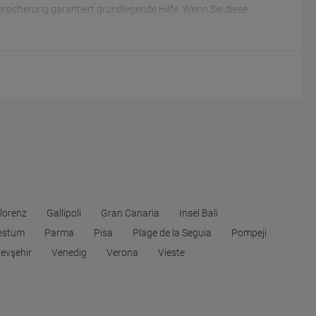
sicherung garantiert grundlegende Hilfe. Wenn Sie diese
lorenz
Gallipoli
Gran Canaria
Insel Bali
estum
Parma
Pisa
Plage de la Seguia
Pompeji
evşehir
Venedig
Verona
Vieste