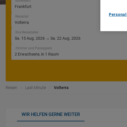
Abreiseort
Personal
Reiseziel
Ihre Reisedaten
Zimmer und Passagiere
Reisen
Last Minute
Volterra
WIR HELFEN GERNE WEITER