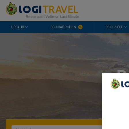
KONTAKT
HÄUFIGE FRAGEN
0298 1909 3897
Reisen nach
Volterra
|
Last Minute
.
URLAUB
SCHNÄPPCHEN
REISEZIELE
P
We Care A
We and ou
Use precis
and/or acc
content m
List of Pa