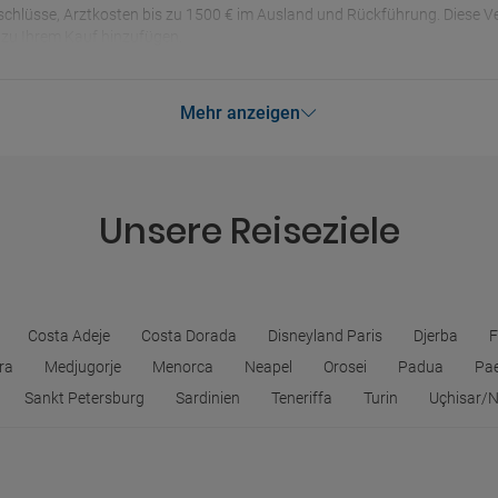
chlüsse, Arztkosten bis zu 1500 € im Ausland und Rückführung. Diese Ver
zu Ihrem Kauf hinzufügen.
Mehr anzeigen
Unsere Reiseziele
Costa Adeje
Costa Dorada
Disneyland Paris
Djerba
F
ra
Medjugorje
Menorca
Neapel
Orosei
Padua
Pa
Sankt Petersburg
Sardinien
Teneriffa
Turin
Uçhisar/N