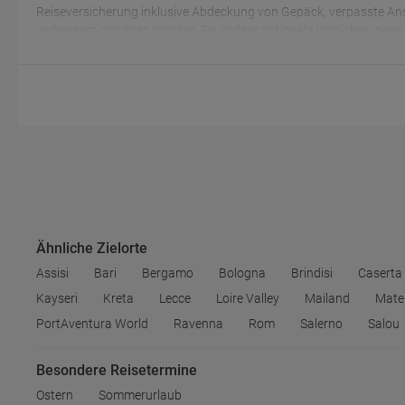
Reiseversicherung inklusive Abdeckung von Gepäck, verpasste Ans
verbessern möchten müssen Sie andere optionale Versicherungen 
Ähnliche Zielorte
Assisi
Bari
Bergamo
Bologna
Brindisi
Caserta
Kayseri
Kreta
Lecce
Loire Valley
Mailand
Mate
PortAventura World
Ravenna
Rom
Salerno
Salou
Besondere Reisetermine
Ostern
Sommerurlaub