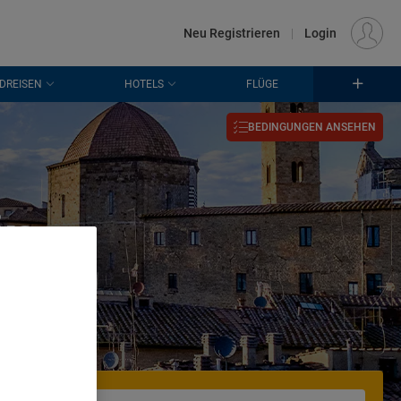
€
Standort
FRANKFURT (FRA)
DE
EUR
Neu Registrieren
|
Login
DREISEN
HOTELS
FLÜGE
BEDINGUNGEN ANSEHEN
in
. Store
rtising and