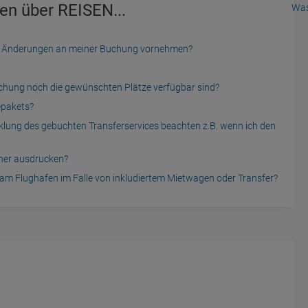
en über REISEN...
Was
der Änderungen an meiner Buchung vornehmen?
uchung noch die gewünschten Plätze verfügbar sind?
epakets?
cklung des gebuchten Transferservices beachten z.B. wenn ich den
cher ausdrucken?
am Flughafen im Falle von inkludiertem Mietwagen oder Transfer?