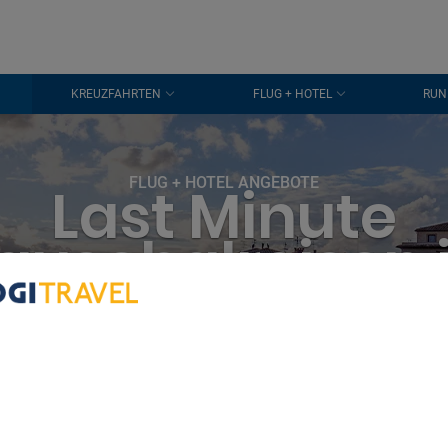
KREUZFAHRTEN
FLUG + HOTEL
RUN
FLUG + HOTEL ANGEBOTE
Last Minute
auschalreisen 
Volterra
bout Your Privacy
r partners process data to provide:
e geolocation data. Actively scan device characteristics for identification
ess information on a device. Personalised advertising and content, adve
easurement, audience research and services development.
rtners (vendors)