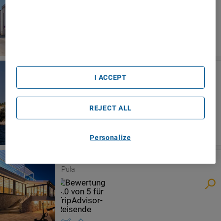
Use precise geolocation data. Actively scan device
characteristics for identification. Store and/or access
information on a device. Personalised advertising and
content, advertising and content measurement, audience
research and services development.
List of Partners (vendors)
Splendid Resort
I ACCEPT
Pula
REJECT ALL
Personalize
Ribarska Koliba Resort
Pula