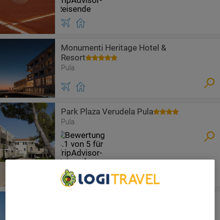
Monumenti Heritage Hotel &
Resort
Pula
Park Plaza Verudela Pula
Pula
We Care About Your Privacy
Pula City Center Accommodation
Pula
We and our partners process data to provide: