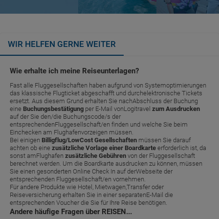
WIR HELFEN GERNE WEITER
Wie erhalte ich meine Reiseunterlagen?
Fast alle Fluggesellschaften haben aufgrund von Systemoptimierungen
das klassische Flugticket abgeschafft und durchelektronische Tickets
ersetzt. Aus diesem Grund erhalten Sie nachAbschluss der Buchung
eine
Buchungsbestätigung
per E-Mail vonLogitravel
zum Ausdrucken
auf der Sie den/die Buchungscode/s der
entsprechendenFluggesellschaft/en finden und welche Sie beim
Einchecken am Flughafenvorzeigen müssen.
Bei einigen
Billigflug/LowCost Gesellschaften
müssen Sie darauf
achten ob eine
zusätzliche Vorlage einer Boardkarte
erforderlich ist, da
sonst amFlughafen
zusätzliche Gebühren
von der Fluggesellschaft
berechnet werden. Um die Boardkarte ausdrucken zu können, müssen
Sie einen gesonderten Online Check In auf derWebseite der
entsprechenden Fluggesellschaft/en vornehmen.
Für andere Produkte wie Hotel, Mietwagen,Transfer oder
Reiseversicherung erhalten Sie in einer separatenE-Mail die
entsprechenden Voucher die Sie für Ihre Reise benötigen.
Andere häufige Fragen über REISEN...