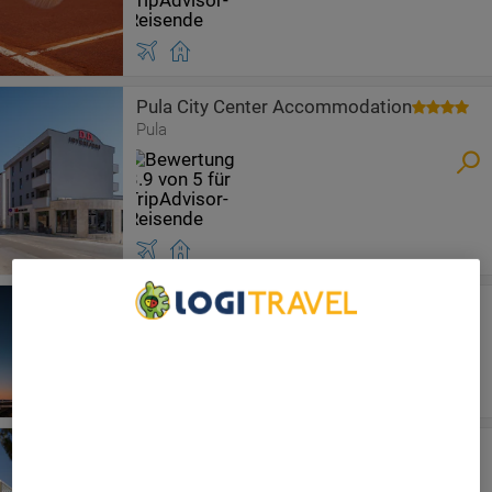
Pula City Center Accommodation
Pula
Monumenti Heritage Hotel &
Resort
We Care About Your Privacy
Pula
We and our partners process data to provide:
Use precise geolocation data. Actively scan device
characteristics for identification. Store and/or access
information on a device. Personalised advertising and
Park Plaza Verudela Pula
content, advertising and content measurement, audience
research and services development.
Pula
List of Partners (vendors)