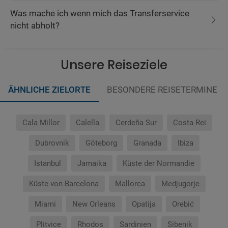
Was mache ich wenn mich das Transferservice
nicht abholt?
Unsere Reiseziele
ÄHNLICHE ZIELORTE
BESONDERE REISETERMINE
Cala Millor
Calella
Cerdeña Sur
Costa Rei
Dubrovnik
Göteborg
Granada
Ibiza
Istanbul
Jamaika
Küste der Normandie
Küste von Barcelona
Mallorca
Medjugorje
Miami
New Orleans
Opatija
Orebić
Plitvice
Rhodos
Sardinien
Sibenik