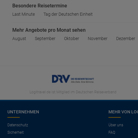
Besondere Reisetermine
Last Minute
Tag der Deutschen Einheit
Mehr Angebote pro Monat sehen
August
September
Oktober
November
Dezember
Logitravel.de ist Mitglied im Deutschen Reiseverband
UNTERNEHMEN
MEHR VON LO
Datenschutz
Über uns
Sicherheit
FAQ