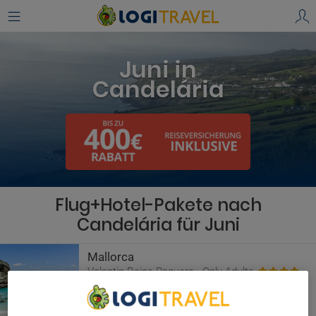
Juni in
Candelária
Flug+Hotel-Pakete nach
Candelária für Juni
Mallorca
Valentin Reina Paguera - Only Adults