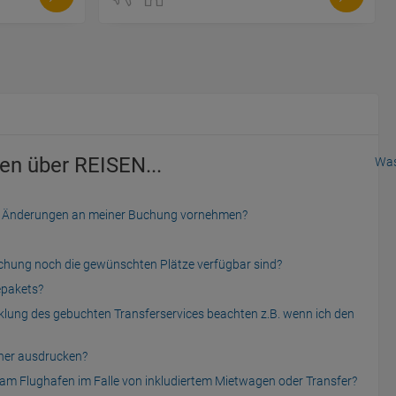
en über REISEN...
Was
der Änderungen an meiner Buchung vornehmen?
uchung noch die gewünschten Plätze verfügbar sind?
epakets?
cklung des gebuchten Transferservices beachten z.B. wenn ich den
cher ausdrucken?
am Flughafen im Falle von inkludiertem Mietwagen oder Transfer?