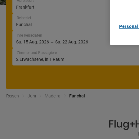
Abreiseort
List of Pa
Reiseziel
Personal
Ihre Reisedaten
Zimmer und Passagiere
Reisen
Juni
Madeira
Funchal
Flug+