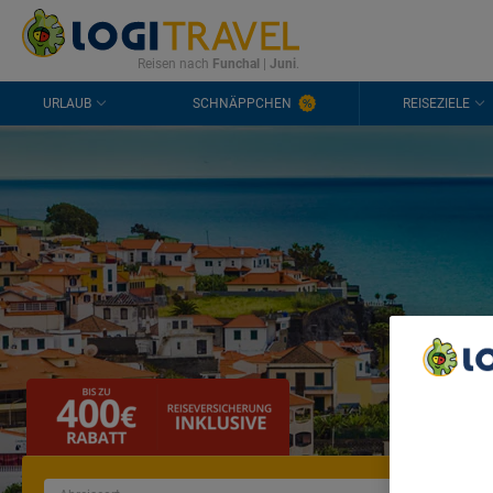
KONTAKT
HÄUFIGE FRAGEN
0298 1909 3897
Reisen nach
Funchal
|
Juni
.
URLAUB
SCHNÄPPCHEN
REISEZIELE
We Care A
We and ou
Use precis
and/or acc
content m