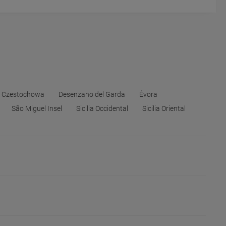
Czestochowa
Desenzano del Garda
Évora
São Miguel Insel
Sicilia Occidental
Sicilia Oriental