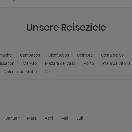
Unsere Reiseziele
macha
Cambados
Cienfuegos
Coimbra
Costa del Sol
issabon
Marvão
Mazara del Vallo
Porto
Praia da Vitória
Valenca do Minho
Vik
Januar
März
April
Mai
Juli