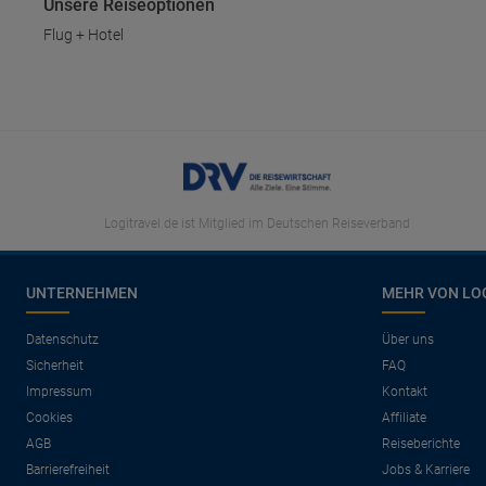
Unsere Reiseoptionen
Flug + Hotel
Logitravel.de ist Mitglied im Deutschen Reiseverband
UNTERNEHMEN
MEHR VON LO
Datenschutz
Über uns
Sicherheit
FAQ
Impressum
Kontakt
Cookies
Affiliate
AGB
Reiseberichte
Barrierefreiheit
Jobs & Karriere