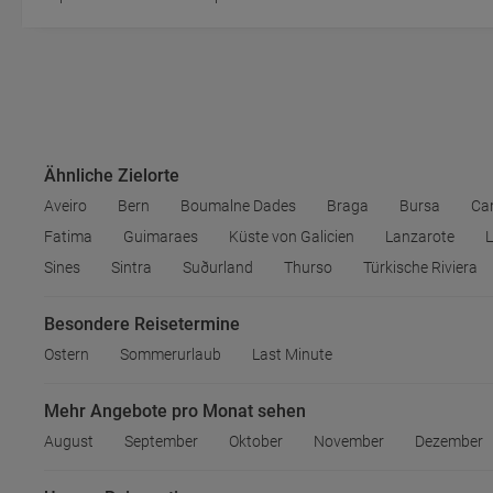
Ähnliche Zielorte
Aveiro
Bern
Boumalne Dades
Braga
Bursa
Ca
Fatima
Guimaraes
Küste von Galicien
Lanzarote
L
Sines
Sintra
Suðurland
Thurso
Türkische Riviera
Besondere Reisetermine
Ostern
Sommerurlaub
Last Minute
Mehr Angebote pro Monat sehen
August
September
Oktober
November
Dezember