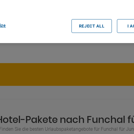
rtners (vendors)
ize
REJECT ALL
I 
Hotel-Pakete nach Funchal fü
Finden Sie die besten Urlaubspaketangebote für Funchal für Jun