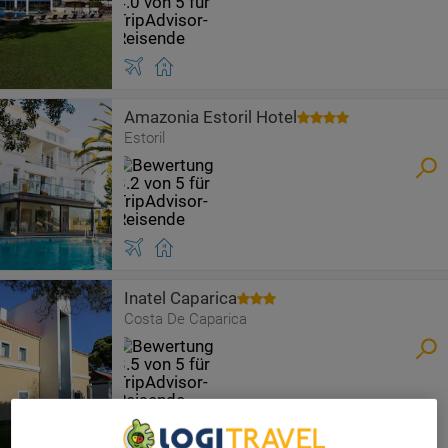
Amazonia Estoril Hotel
Estoril
Inatel Caparica
Costa De Caparica