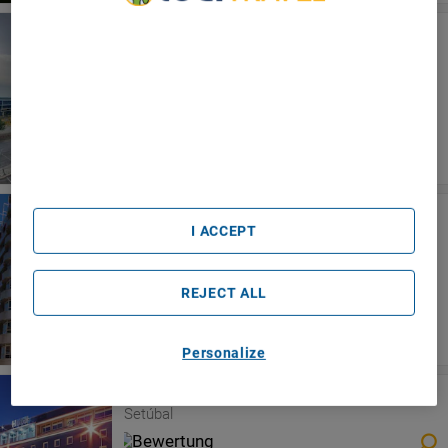
We Care About Your Privacy
Hotel Alvorada
Estoril
We and our partners process data to provide:
Use precise geolocation data. Actively scan device
characteristics for identification. Store and/or access
information on a device. Personalised advertising and
content, advertising and content measurement, audience
research and services development.
List of Partners (vendors)
Meliá Setúbal
I ACCEPT
Setúbal
REJECT ALL
Personalize
Luna Esperança Centro Hotel
Setúbal