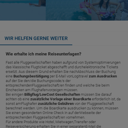
WIR HELFEN GERNE WEITER
Wie erhalte ich meine Reiseunterlagen?
Fast alle Fluggesellschaften haben aufgrund von Systemoptimierungen
das klassische Flugticket abgeschafft und durchelektronische Tickets
ersetzt. Aus diesem Grund erhalten Sie nachAbschluss der Buchung
eine
Buchungsbestätigung
per E-Mail vonLogitravel
zum Ausdrucken
auf der Sie den/die Buchungscode/s der
entsprechendenFluggesellschaft/en finden und welche Sie beim
Einchecken am Flughafenvorzeigen müssen.
Bei einigen
Billigflug/LowCost Gesellschaften
müssen Sie darauf
achten ob eine
zusätzliche Vorlage einer Boardkarte
erforderlich ist, da
sonst amFlughafen
zusätzliche Gebühren
von der Fluggesellschaft
berechnet werden. Um die Boardkarte ausdrucken zu können, müssen
Sie einen gesonderten Online Check In auf derWebseite der
entsprechenden Fluggesellschaft/en vornehmen.
Für andere Produkte wie Hotel, Mietwagen,Transfer oder
Reiseversicherung erhalten Sie in einer separatenE-Mail die