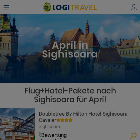
April in
Sighisoara
Flug+Hotel-Pakete nach
Sighisoara für April
Doubletree By Hilton Hotel Sighisoara -
Cavaler
Sighisoara