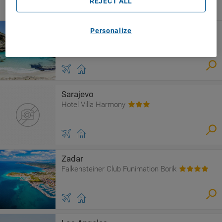
REJECT ALL
April
Mallorca
Personalize
Valentin Reina Paguera - Only Adults
Sarajevo
Hotel Villa Harmony
Zadar
Falkensteiner Club Funimation Borik