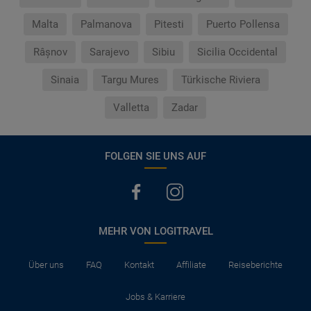
Malta
Palmanova
Pitesti
Puerto Pollensa
Râșnov
Sarajevo
Sibiu
Sicilia Occidental
Sinaia
Targu Mures
Türkische Riviera
Valletta
Zadar
FOLGEN SIE UNS AUF
MEHR VON LOGITRAVEL
Über uns
FAQ
Kontakt
Affiliate
Reiseberichte
Jobs & Karriere