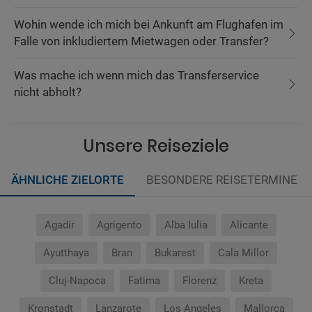
Wohin wende ich mich bei Ankunft am Flughafen im
Falle von inkludiertem Mietwagen oder Transfer?
Was mache ich wenn mich das Transferservice
nicht abholt?
Unsere Reiseziele
ÄHNLICHE ZIELORTE
BESONDERE REISETERMINE
Agadir
Agrigento
Alba Iulia
Alicante
Ayutthaya
Bran
Bukarest
Cala Millor
Cluj-Napoca
Fatima
Florenz
Kreta
Kronstadt
Lanzarote
Los Angeles
Mallorca