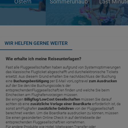
Ostern
Sommerurlaub
Last Minut
WIR HELFEN GERNE WEITER
Wie erhalte ich meine Reiseunterlagen?
Fast alle Fluggesellschaften haben aufgrund von Systemoptimierungen
das klassische Flugticket abgeschafft und durchelektronische Tickets
ersetzt. Aus diesem Grund erhalten Sie nachAbschluss der Buchung
eine
Buchungsbestätigung
per E-Mail vonLogitravel
zum Ausdrucken
auf der Sie den/die Buchungscode/s der
entsprechendenFluggesellschaft/en finden und welche Sie beim
Einchecken am Flughafenvorzeigen müssen.
Bei einigen
Billigflug/LowCost Gesellschaften
müssen Sie darauf
achten ob eine
zusätzliche Vorlage einer Boardkarte
erforderlich ist, da
sonst amFlughafen
zusätzliche Gebühren
von der Fluggesellschaft
berechnet werden. Um die Boardkarte ausdrucken zu können, müssen
Sie einen gesonderten Online Check In auf derWebseite der
entsprechenden Fluggesellschaft/en vornehmen.
Für andere Produkte wie Hotel, Mietwagen,Transfer oder