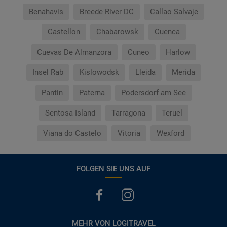
Benahavis
Breede River DC
Callao Salvaje
Castellon
Chabarowsk
Cuenca
Cuevas De Almanzora
Cuneo
Harlow
Insel Rab
Kislowodsk
Lleida
Merida
Pantin
Paterna
Podersdorf am See
Sentosa Island
Tarragona
Teruel
Viana do Castelo
Vitoria
Wexford
FOLGEN SIE UNS AUF
MEHR VON LOGITRAVEL