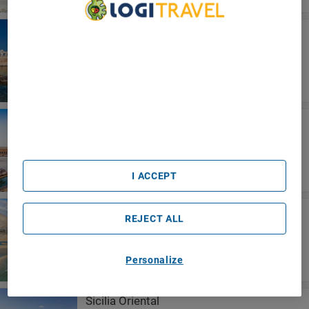
Puglia
We Care About Your Privacy
Hotel Majesty
We and our partners process data to provide:
Use precise geolocation data. Actively scan device
characteristics for identification. Store and/or access
information on a device. Personalised advertising and
content, advertising and content measurement, audience
research and services development.
Sevilla
List of Partners (vendors)
Hotel San Pablo Sevilla
I ACCEPT
Fuerteventura
REJECT ALL
Iberostar Waves Playa Gaviotas
Personalize
Sicilia Oriental