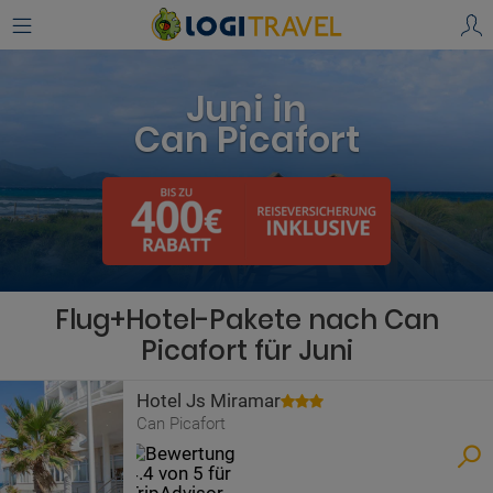
Juni in
Can Picafort
Flug+Hotel-Pakete nach Can
Picafort für Juni
Hotel Js Miramar
Can Picafort