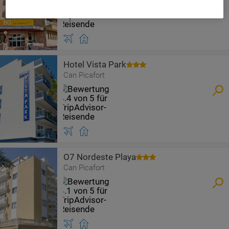
Hotel Vista Park
Can Picafort
O7 Nordeste Playa
Can Picafort