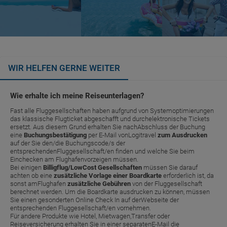
WIR HELFEN GERNE WEITER
Wie erhalte ich meine Reiseunterlagen?
Fast alle Fluggesellschaften haben aufgrund von Systemoptimierungen
das klassische Flugticket abgeschafft und durchelektronische Tickets
ersetzt. Aus diesem Grund erhalten Sie nachAbschluss der Buchung
eine
Buchungsbestätigung
per E-Mail vonLogitravel
zum Ausdrucken
auf der Sie den/die Buchungscode/s der
entsprechendenFluggesellschaft/en finden und welche Sie beim
Einchecken am Flughafenvorzeigen müssen.
Bei einigen
Billigflug/LowCost Gesellschaften
müssen Sie darauf
achten ob eine
zusätzliche Vorlage einer Boardkarte
erforderlich ist, da
sonst amFlughafen
zusätzliche Gebühren
von der Fluggesellschaft
berechnet werden. Um die Boardkarte ausdrucken zu können, müssen
Sie einen gesonderten Online Check In auf derWebseite der
entsprechenden Fluggesellschaft/en vornehmen.
Für andere Produkte wie Hotel, Mietwagen,Transfer oder
Reiseversicherung erhalten Sie in einer separatenE-Mail die