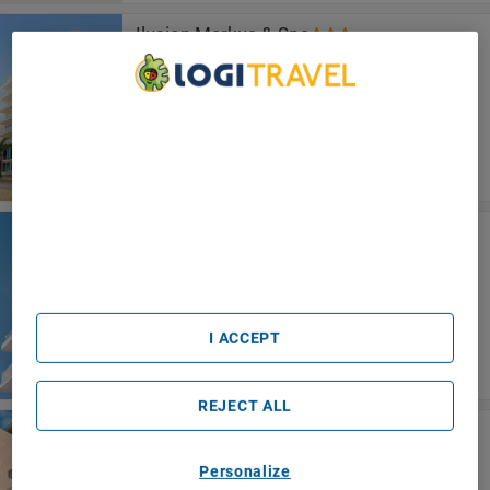
Ilusion Markus & Spa
Can Picafort
We Care About Your Privacy
We and our partners process data to provide:
Use precise geolocation data. Actively scan device
characteristics for identification. Store and/or access
information on a device. Personalised advertising and
content, advertising and content measurement, audience
Hotel Js Can Picafort
research and services development.
Can Picafort
List of Partners (vendors)
I ACCEPT
REJECT ALL
Bq Can Picafort Hotel
Can Picafort
Personalize