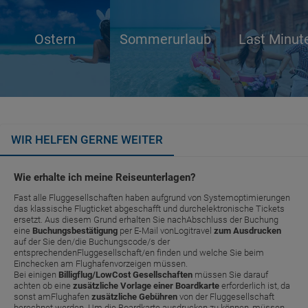
Ostern
Sommerurlaub
Last Minut
WIR HELFEN GERNE WEITER
Wie erhalte ich meine Reiseunterlagen?
Fast alle Fluggesellschaften haben aufgrund von Systemoptimierungen
das klassische Flugticket abgeschafft und durchelektronische Tickets
ersetzt. Aus diesem Grund erhalten Sie nachAbschluss der Buchung
eine
Buchungsbestätigung
per E-Mail vonLogitravel
zum Ausdrucken
auf der Sie den/die Buchungscode/s der
entsprechendenFluggesellschaft/en finden und welche Sie beim
Einchecken am Flughafenvorzeigen müssen.
Bei einigen
Billigflug/LowCost Gesellschaften
müssen Sie darauf
achten ob eine
zusätzliche Vorlage einer Boardkarte
erforderlich ist, da
sonst amFlughafen
zusätzliche Gebühren
von der Fluggesellschaft
berechnet werden. Um die Boardkarte ausdrucken zu können, müssen