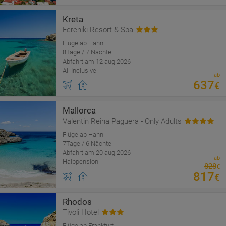
Kreta
Fereniki Resort & Spa
Flüge ab Hahn
8Tage / 7 Nächte
Abfahrt am 12 aug 2026
All Inclusive
ab
637
€
Mallorca
Valentin Reina Paguera - Only Adults
Flüge ab Hahn
7Tage / 6 Nächte
Abfahrt am 20 aug 2026
ab
Halbpension
828
€
817
€
Rhodos
Tivoli Hotel
Flüge ab Frankfurt