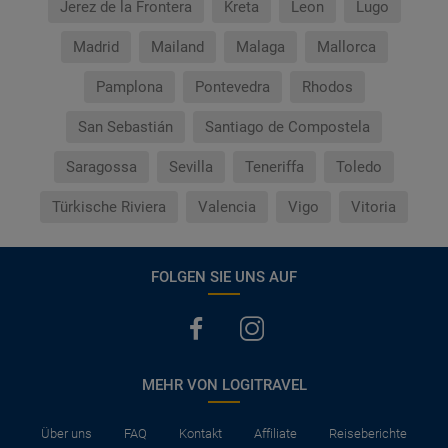
Jerez de la Frontera
Kreta
Leon
Lugo
Madrid
Mailand
Malaga
Mallorca
Pamplona
Pontevedra
Rhodos
San Sebastián
Santiago de Compostela
Saragossa
Sevilla
Teneriffa
Toledo
Türkische Riviera
Valencia
Vigo
Vitoria
FOLGEN SIE UNS AUF
MEHR VON LOGITRAVEL
Über uns
FAQ
Kontakt
Affiliate
Reiseberichte