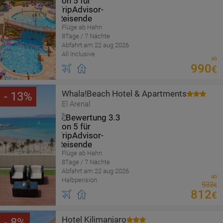
Flüge ab Hahn
8Tage / 7 Nächte
Abfahrt am 22 aug 2026
All Inclusive
ab
990
€
Whala!Beach Hotel & Apartments
13
El Arenal
Flüge ab Hahn
8Tage / 7 Nächte
Abfahrt am 22 aug 2026
ab
Halbpension
933
€
812
€
Hotel Kilimanjaro
8