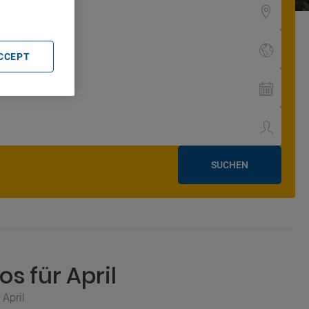
ACCEPT
SUCHEN
s für April
 April