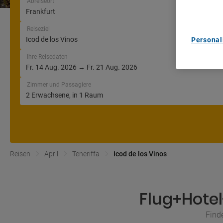
Abreiseort
List of Pa
Reiseziel
Personal
Ihre Reisedaten
Zimmer und Passagiere
Reisen
April
Teneriffa
Icod de los Vinos
Flug+Hotel
Finde