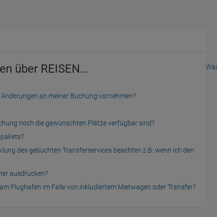
en über REISEN...
Was
der Änderungen an meiner Buchung vornehmen?
uchung noch die gewünschten Plätze verfügbar sind?
epakets?
cklung des gebuchten Transferservices beachten z.B. wenn ich den
cher ausdrucken?
am Flughafen im Falle von inkludiertem Mietwagen oder Transfer?