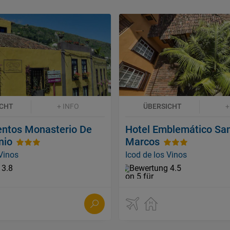
ICHT
+ INFO
ÜBERSICHT
+
ntos Monasterio De
Hotel Emblemático Sa
nio
Marcos
 Vinos
Icod de los Vinos