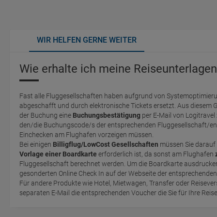
WIR HELFEN GERNE WEITER
Wie erhalte ich meine Reiseunterlagen
Fast alle Fluggesellschaften haben aufgrund von Systemoptimieru
abgeschafft und durch elektronische Tickets ersetzt. Aus diesem 
der Buchung eine
Buchungsbestätigung
per E-Mail von Logitravel
den/die Buchungscode/s der entsprechenden Fluggesellschaft/en 
Einchecken am Flughafen vorzeigen müssen.
Bei einigen
Billigflug/LowCost Gesellschaften
müssen Sie darauf 
Vorlage einer Boardkarte
erforderlich ist, da sonst am Flughafen
Fluggesellschaft berechnet werden. Um die Boardkarte ausdrucken zu können, müssen Sie einen
gesonderten Online Check In auf der Webseite der entsprechende
Für andere Produkte wie Hotel, Mietwagen, Transfer oder Reisevers
separaten E-Mail die entsprechenden Voucher die Sie für Ihre Reis