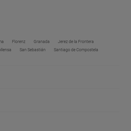
ma
Florenz
Granada
Jerez de la Frontera
llensa
San Sebastián
Santiago de Compostela