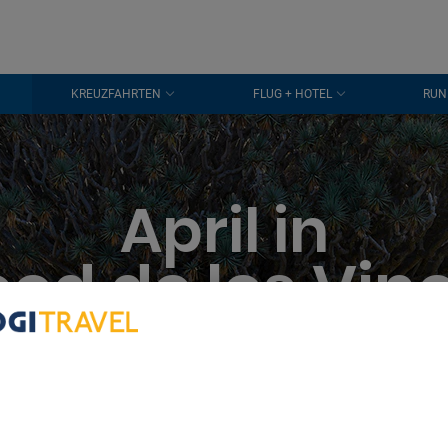
KREUZFAHRTEN
FLUG + HOTEL
RUN
April in
cod de los Vin
bout Your Privacy
r partners process data to provide:
e geolocation data. Actively scan device characteristics for identification
ess information on a device. Personalised advertising and content, adve
easurement, audience research and services development.