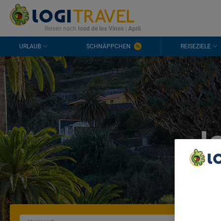
KONTAKT
HÄUFIGE FRAGEN
0298 1909 3897
Reisen nach
Icod de los Vinos
|
April
.
URLAUB
SCHNÄPPCHEN
REISEZIELE
I
We Care A
We and ou
Use precis
and/or acc
content m