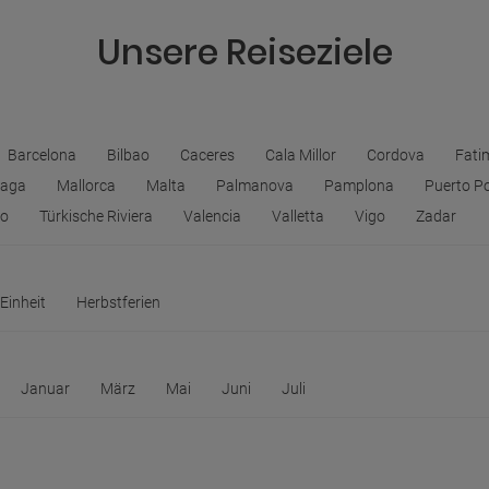
Unsere Reiseziele
Barcelona
Bilbao
Caceres
Cala Millor
Cordova
Fati
laga
Mallorca
Malta
Palmanova
Pamplona
Puerto Po
do
Türkische Riviera
Valencia
Valletta
Vigo
Zadar
Einheit
Herbstferien
Januar
März
Mai
Juni
Juli