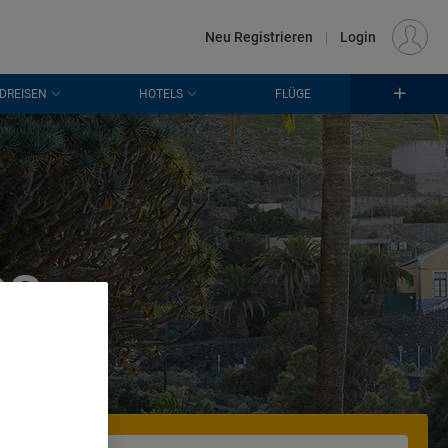
€
Standort
FRANKFURT (FRA)
DE
EUR
Neu Registrieren
|
Login
DREISEN
HOTELS
FLÜGE
os
. Store
rtising and