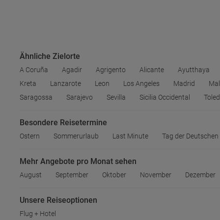
Ähnliche Zielorte
A Coruña
Agadir
Agrigento
Alicante
Ayutthaya
Kreta
Lanzarote
Leon
Los Angeles
Madrid
Ma
Saragossa
Sarajevo
Sevilla
Sicilia Occidental
Tole
Besondere Reisetermine
Ostern
Sommerurlaub
Last Minute
Tag der Deutschen 
Mehr Angebote pro Monat sehen
August
September
Oktober
November
Dezember
Unsere Reiseoptionen
Flug + Hotel