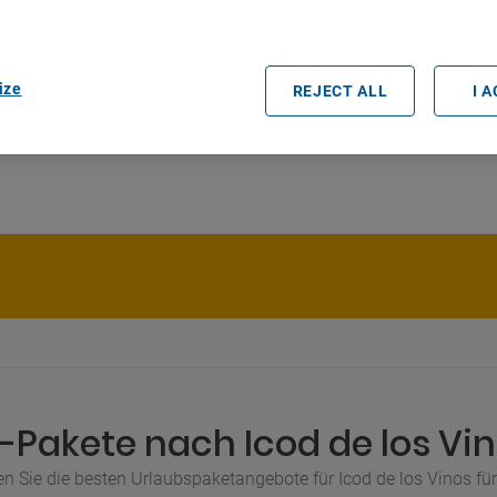
rtners (vendors)
ize
REJECT ALL
I 
-Pakete nach Icod de los Vino
n Sie die besten Urlaubspaketangebote für Icod de los Vinos für