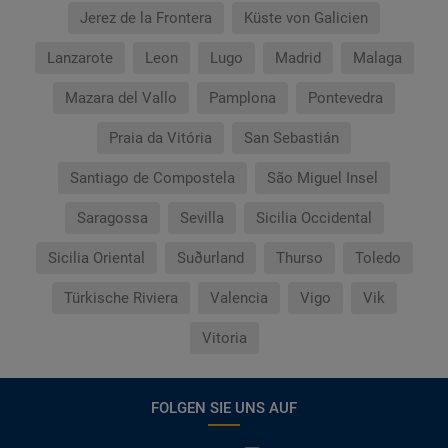
Jerez de la Frontera
Küste von Galicien
Lanzarote
Leon
Lugo
Madrid
Malaga
Mazara del Vallo
Pamplona
Pontevedra
Praia da Vitória
San Sebastián
Santiago de Compostela
São Miguel Insel
Saragossa
Sevilla
Sicilia Occidental
Sicilia Oriental
Suðurland
Thurso
Toledo
Türkische Riviera
Valencia
Vigo
Vik
Vitoria
FOLGEN SIE UNS AUF