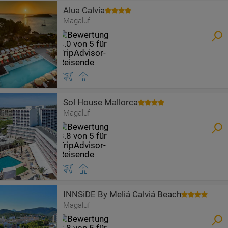
Alua Calvia
Magaluf
Sol House Mallorca
Magaluf
INNSiDE By Meliá Calviá Beach
Magaluf