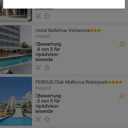
Hotel BelleVue Vistanova
Magaluf
FERGUS Club Mallorca Waterpark
Magaluf