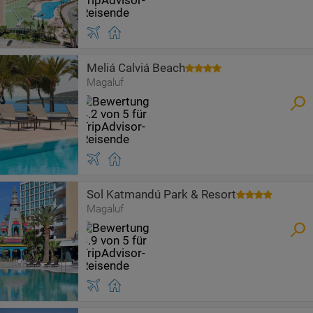
Meliá Calviá Beach
Magaluf
Sol Katmandú Park & Resort
Magaluf