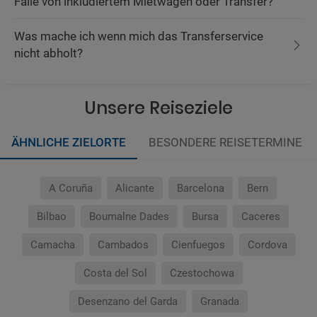
Falle von inkludiertem Mietwagen oder Transfer?
Was mache ich wenn mich das Transferservice
nicht abholt?
Unsere Reiseziele
ÄHNLICHE ZIELORTE
BESONDERE REISETERMINE
A Coruña
Alicante
Barcelona
Bern
Bilbao
Boumalne Dades
Bursa
Caceres
Camacha
Cambados
Cienfuegos
Cordova
Costa del Sol
Czestochowa
Desenzano del Garda
Granada