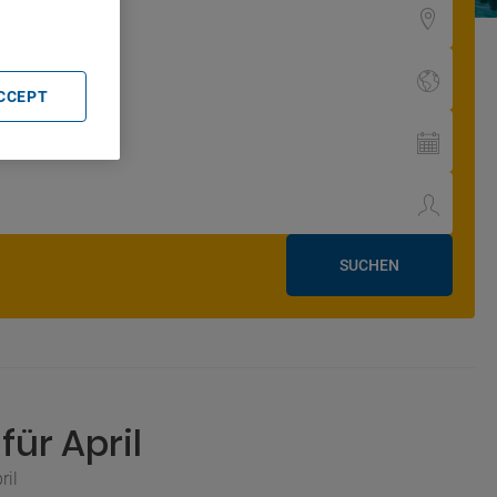
ACCEPT
SUCHEN
ür April
ril