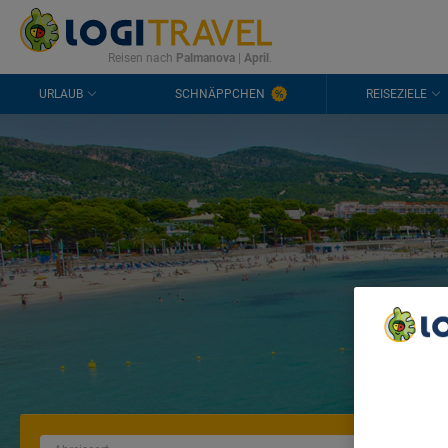
KONTAKT
HÄUFIGE FRAGEN
0298 1909 3897
Reisen nach
Palmanova
|
April
.
URLAUB
SCHNÄPPCHEN
REISEZIELE
We Care A
We and ou
Use precis
and/or acc
content m