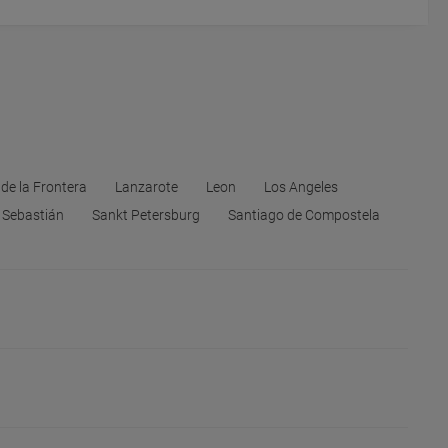
 de la Frontera
Lanzarote
Leon
Los Angeles
 Sebastián
Sankt Petersburg
Santiago de Compostela