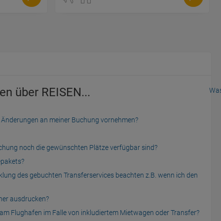
en über REISEN...
Was
der Änderungen an meiner Buchung vornehmen?
uchung noch die gewünschten Plätze verfügbar sind?
epakets?
cklung des gebuchten Transferservices beachten z.B. wenn ich den
cher ausdrucken?
am Flughafen im Falle von inkludiertem Mietwagen oder Transfer?