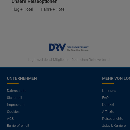
Unsere Reiseoptionen
Flug + Hotel
Fähre + Hotel
Logitravel.de ist Mitglied im Deutschen Reiseverband
UNTERNEHMEN
MEHR VON LO
Datenschutz
Über uns
Sicherheit
FAQ
Impressum
Kontakt
Cookies
Affiliate
AGB
Reiseberichte
Barrierefreiheit
Jobs & Karriere