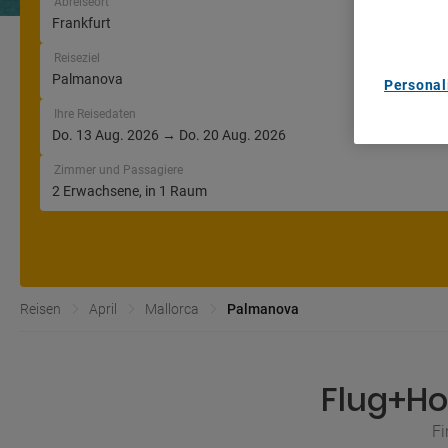
Abreiseort
List of Pa
Reiseziel
Personal
Ihre Reisedaten
Zimmer und Passagiere
Reisen
April
Mallorca
Palmanova
Flug+Ho
Fi