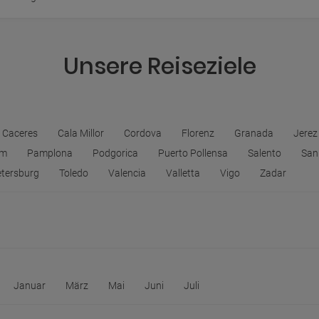
Unsere Reiseziele
Caceres
Cala Millor
Cordova
Florenz
Granada
Jerez
um
Pamplona
Podgorica
Puerto Pollensa
Salento
San
etersburg
Toledo
Valencia
Valletta
Vigo
Zadar
Januar
März
Mai
Juni
Juli