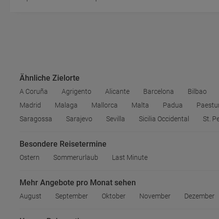
Ähnliche Zielorte
A Coruña
Agrigento
Alicante
Barcelona
Bilbao
Madrid
Malaga
Mallorca
Malta
Padua
Paest
Saragossa
Sarajevo
Sevilla
Sicilia Occidental
St. P
Besondere Reisetermine
Ostern
Sommerurlaub
Last Minute
Mehr Angebote pro Monat sehen
August
September
Oktober
November
Dezember