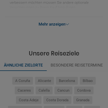
verbessern möchten müssen Sie andere optionale
Versicherungen zu Ihrem Kauf hinzufügen.
Mehr anzeigen
Unsere Reiseziele
ÄHNLICHE ZIELORTE
BESONDERE REISETERMINE
A Coruña
Alicante
Barcelona
Bilbao
Caceres
Calella
Cancun
Cordova
Costa Adeje
Costa Dorada
Granada