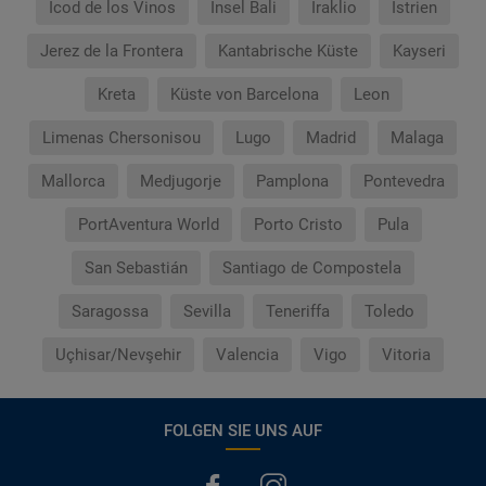
Icod de los Vinos
Insel Bali
Iraklio
Istrien
Jerez de la Frontera
Kantabrische Küste
Kayseri
Kreta
Küste von Barcelona
Leon
Limenas Chersonisou
Lugo
Madrid
Malaga
Mallorca
Medjugorje
Pamplona
Pontevedra
PortAventura World
Porto Cristo
Pula
San Sebastián
Santiago de Compostela
Saragossa
Sevilla
Teneriffa
Toledo
Uçhisar/Nevşehir
Valencia
Vigo
Vitoria
FOLGEN SIE UNS AUF