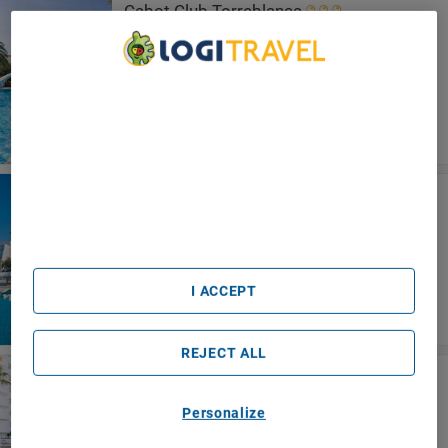
Cabot Club Torreblanca
Sa Coma
We Care About Your Privacy
We and our partners process data to provide:
Use precise geolocation data. Actively scan device
characteristics for identification. Store and/or access
information on a device. Personalised advertising and
content, advertising and content measurement, audience
Protur Sa Coma Playa Hotel & Spa
research and services development.
Sa Coma
List of Partners (vendors)
I ACCEPT
REJECT ALL
Hotel Ibersol Siurell
Sa Coma
Personalize