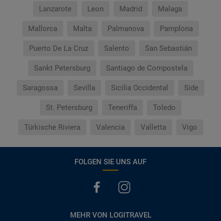
Lanzarote
Leon
Madrid
Malaga
Mallorca
Malta
Palmanova
Pamplona
Puerto De La Cruz
Salento
San Sebastián
Sankt Petersburg
Santiago de Compostela
Saragossa
Sevilla
Sicilia Occidental
Side
St. Petersburg
Teneriffa
Toledo
Türkische Riviera
Valencia
Valletta
Vigo
FOLGEN SIE UNS AUF
MEHR VON LOGITRAVEL