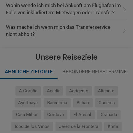
Wohin wende ich mich bei Ankunft am Flughafen im
Falle von inkludiertem Mietwagen oder Transfer?
Was mache ich wenn mich das Transferservice
nicht abholt?
Unsere Reiseziele
ÄHNLICHE ZIELORTE
BESONDERE REISETERMINE
A Coruña
Agadir
Agrigento
Alicante
Ayutthaya
Barcelona
Bilbao
Caceres
Cala Millor
Cordova
El Arenal
Granada
Icod de los Vinos
Jerez de la Frontera
Kreta