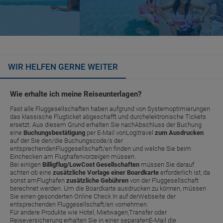
WIR HELFEN GERNE WEITER
Wie erhalte ich meine Reiseunterlagen?
Fast alle Fluggesellschaften haben aufgrund von Systemoptimierungen
das klassische Flugticket abgeschafft und durchelektronische Tickets
ersetzt. Aus diesem Grund erhalten Sie nachAbschluss der Buchung
eine
Buchungsbestätigung
per E-Mail vonLogitravel
zum Ausdrucken
auf der Sie den/die Buchungscode/s der
entsprechendenFluggesellschaft/en finden und welche Sie beim
Einchecken am Flughafenvorzeigen müssen.
Bei einigen
Billigflug/LowCost Gesellschaften
müssen Sie darauf
achten ob eine
zusätzliche Vorlage einer Boardkarte
erforderlich ist, da
sonst amFlughafen
zusätzliche Gebühren
von der Fluggesellschaft
berechnet werden. Um die Boardkarte ausdrucken zu können, müssen
Sie einen gesonderten Online Check In auf derWebseite der
entsprechenden Fluggesellschaft/en vornehmen.
Für andere Produkte wie Hotel, Mietwagen,Transfer oder
Reiseversicherung erhalten Sie in einer separatenE-Mail die