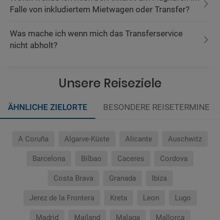
Falle von inkludiertem Mietwagen oder Transfer?
Was mache ich wenn mich das Transferservice
nicht abholt?
Unsere Reiseziele
ÄHNLICHE ZIELORTE
BESONDERE REISETERMINE
A Coruña
Algarve-Küste
Alicante
Auschwitz
Barcelona
Bilbao
Caceres
Cordova
Costa Brava
Granada
Ibiza
Jerez de la Frontera
Kreta
Leon
Lugo
Madrid
Mailand
Malaga
Mallorca