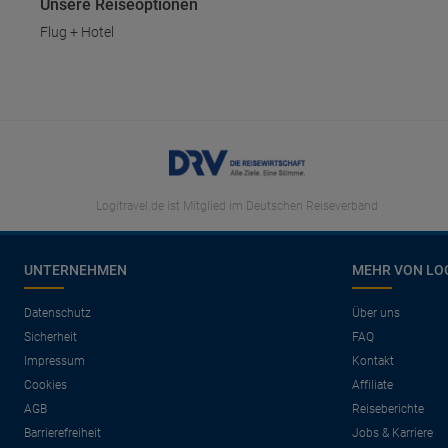
Unsere Reiseoptionen
Flug + Hotel
Logitravel.de ist Mitglied im Deutschen Reiseverband
UNTERNEHMEN
MEHR VON LO
Datenschutz
Über uns
Sicherheit
FAQ
Impressum
Kontakt
Cookies
Affiliate
AGB
Reiseberichte
Barrierefreiheit
Jobs & Karriere