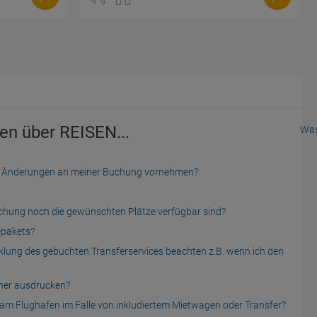
en über REISEN...
Was
der Änderungen an meiner Buchung vornehmen?
uchung noch die gewünschten Plätze verfügbar sind?
epakets?
cklung des gebuchten Transferservices beachten z.B. wenn ich den
cher ausdrucken?
am Flughafen im Falle von inkludiertem Mietwagen oder Transfer?