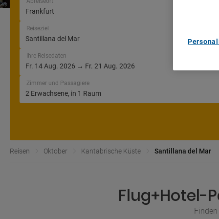
Abreiseort
List of Pa
Reiseziel
Personal
Ihre Reisedaten
Zimmer und Passagiere
Reisen
Oktober
Kantabrische Küste
Santillana del Mar
Flug+Hotel-P
Finden 