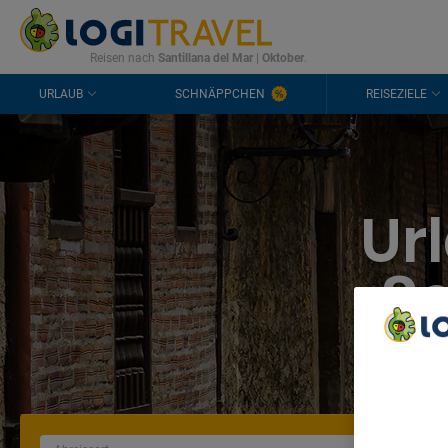
KONTAKT
HÄUFIGE FRAGEN
0298 1909 3897
Reisen nach
Santillana del Mar
|
Oktober
.
URLAUB
SCHNÄPPCHEN
REISEZIELE
Ur
Sa
We Care A
We and ou
Use precis
and/or acc
content m