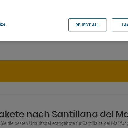
rtners (vendors)
ize
REJECT ALL
I 
akete nach Santillana del Ma
Sie die besten Urlaubspaketangebote für Santillana del Mar für