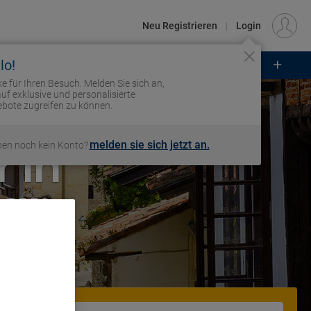
€
Standort
FRANKFURT (FRA)
DE
EUR
Neu Registrieren
|
Login
lo!
DREISEN
HOTELS
FLÜGE
e für Ihren Besuch. Melden Sie sich an,
Anmelden
uf exklusive und personalisierte
bote zugreifen zu können.
 in
melden sie sich jetzt an.
ben noch kein Konto?
Mar
. Store
rtising and