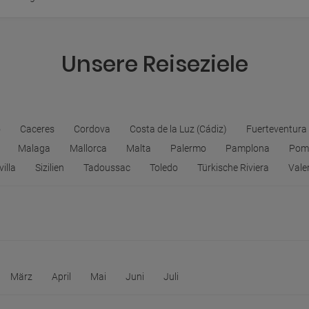
Unsere Reiseziele
o
Caceres
Cordova
Costa de la Luz (Cádiz)
Fuerteventura
Malaga
Mallorca
Malta
Palermo
Pamplona
Pomp
villa
Sizilien
Tadoussac
Toledo
Türkische Riviera
Vale
März
April
Mai
Juni
Juli