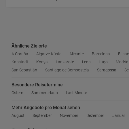
Ähnliche Zielorte
A Coruña
Algarve-Küste
Alicante
Barcelona
Bilba
Kapstadt
Konya
Lanzarote
Leon
Lugo
Madrid
San Sebastián
Santiago de Compostela
Saragossa
Se
Besondere Reisetermine
Ostern
Sommerurlaub
Last Minute
Mehr Angebote pro Monat sehen
August
September
November
Dezember
Januar