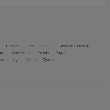
Granada
Ibiza
Istanbul
Jerez de la Frontera
eji
Pontevedra
Pretoria
Puglia
ncia
Vigo
Vitoria
Zypern