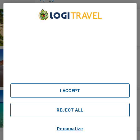
Costa Dorada
PortAventura Hotel PortAventura
We Care About Your Privacy
We and our partners process data to provide:
Use precise geolocation data. Actively scan device
characteristics for identification. Store and/or access
information on a device. Personalised advertising and
Teneriffa
content, advertising and content measurement, audience
Apartamentos Bahia Playa
research and services development.
List of Partners (vendors)
I ACCEPT
Kreta
Irida Hotel Apartments
REJECT ALL
Personalize
Uçhisar/Nevşehir