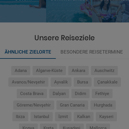
Unsere Reiseziele
ÄHNLICHE ZIELORTE
BESONDERE REISETERMINE
Adana
Algarve-Küste
Ankara
Auschwitz
Avanos/Nevşehir
Ayvalik
Bursa
Çanakkale
Costa Brava
Dalyan
Didim
Fethiye
Göreme/Nevşehir
Gran Canaria
Hurghada
Ibiza
Istanbul
İzmit
Kalkan
Kayseri
Konya
Kreta
Kusadasi
Mallorca