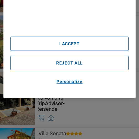
characteristics for identification. Store and/or access
information on a device. Personalised advertising and
content, advertising and content measurement, audience
research and services development.
Calimera Sunpark Alanya
List of Partners (vendors)
Alanya
I ACCEPT
REJECT ALL
Monte Carlo Hotel - All Inclusive
Personalize
Alanya
Villa Sonata