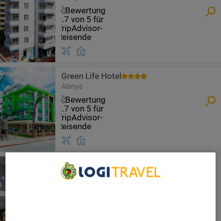
Green Life Hotel
Alanya
Blue Wave Suite Hotel
Alanya
We Care About Your Privacy
We and our partners process data to provide:
Use precise geolocation data. Actively scan device