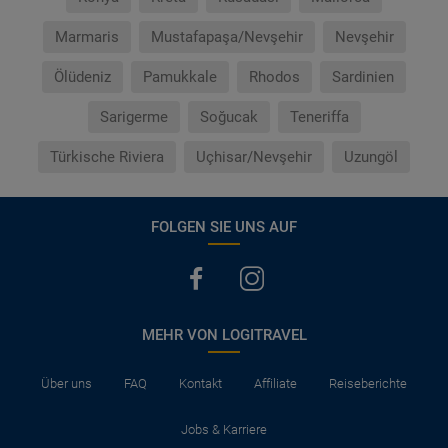
Marmaris
Mustafapaşa/Nevşehir
Nevşehir
Ölüdeniz
Pamukkale
Rhodos
Sardinien
Sarigerme
Soğucak
Teneriffa
Türkische Riviera
Uçhisar/Nevşehir
Uzungöl
FOLGEN SIE UNS AUF
MEHR VON LOGITRAVEL
Über uns
FAQ
Kontakt
Affiliate
Reiseberichte
Jobs & Karriere