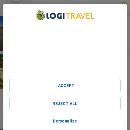
Teneriffa
We Care About Your Privacy
Apartamentos Bahia Playa
We and our partners process data to provide:
Use precise geolocation data. Actively scan device
characteristics for identification. Store and/or access
information on a device. Personalised advertising and
content, advertising and content measurement, audience
Costa Dorada
research and services development.
PortAventura Hotel PortAventura
List of Partners (vendors)
I ACCEPT
Uçhisar/Nevşehir
Cappadocia Fairy Chimneys Selfie Cave Hotels
REJECT ALL
- Special Class
Personalize