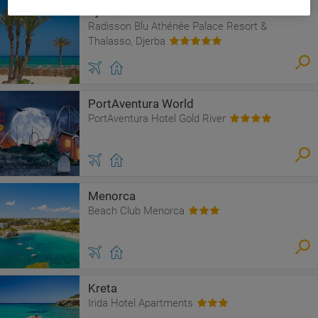
Djerba
Radisson Blu Athénée Palace Resort &
Thalasso, Djerba
PortAventura World
PortAventura Hotel Gold River
Menorca
Beach Club Menorca
Kreta
Irida Hotel Apartments