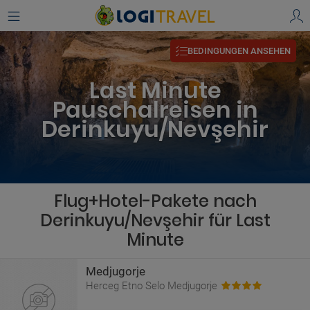
BEDINGUNGEN ANSEHEN
Last Minute
Pauschalreisen in
Derinkuyu/Nevşehir
Flug+Hotel-Pakete nach
Derinkuyu/Nevşehir für Last
Minute
Medjugorje
Herceg Etno Selo Medjugorje