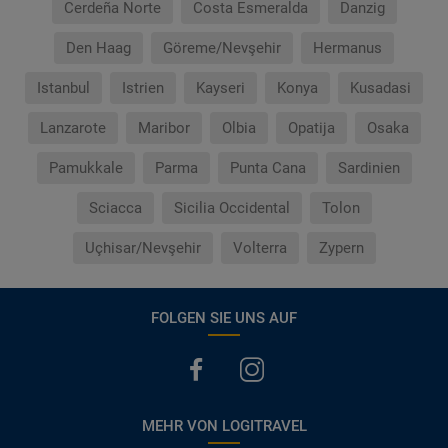
Cerdeña Norte
Costa Esmeralda
Danzig
Den Haag
Göreme/Nevşehir
Hermanus
Istanbul
Istrien
Kayseri
Konya
Kusadasi
Lanzarote
Maribor
Olbia
Opatija
Osaka
Pamukkale
Parma
Punta Cana
Sardinien
Sciacca
Sicilia Occidental
Tolon
Uçhisar/Nevşehir
Volterra
Zypern
FOLGEN SIE UNS AUF
MEHR VON LOGITRAVEL