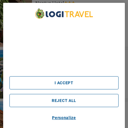
Neptun Hotel
Side
We Care About Your Privacy
We and our partners process data to provide:
Use precise geolocation data. Actively scan device
characteristics for identification. Store and/or access
information on a device. Personalised advertising and
content, advertising and content measurement, audience
Sueno Hotels Beach Side
research and services development.
Side
List of Partners (vendors)
I ACCEPT
REJECT ALL
Arnor De Luxe Hotel & Spa
Side
Personalize