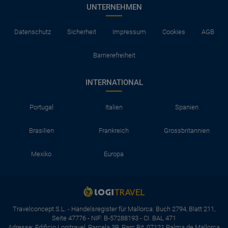
UNTERNEHMEN
Datenschutz
Sicherheit
Impressum
Cookies
AGB
Barrierefreiheit
INTERNATIONAL
Portugal
Italien
Spanien
Brasilien
Frankreich
Grossbritannien
Mexiko
Europa
Travelconcept S.L. - Handelsregister für Mallorca: Buch 2794, Blatt 211,
Seite 47776 - NIF: B-57288193 - CI. BAL 471
Adresse: Edificio Logitravel, Parcela 3B, Parc Bit, 07121 Palma de Mallorca