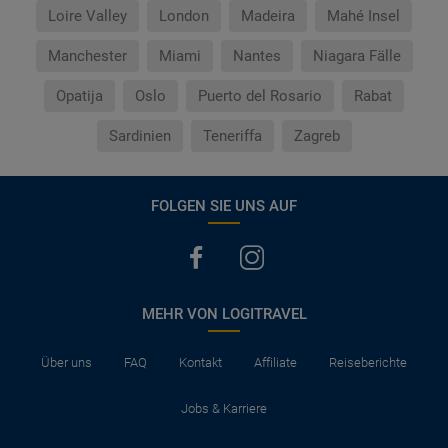
Loire Valley
London
Madeira
Mahé Insel
Manchester
Miami
Nantes
Niagara Fälle
Opatija
Oslo
Puerto del Rosario
Rabat
Sardinien
Teneriffa
Zagreb
FOLGEN SIE UNS AUF
MEHR VON LOGITRAVEL
Über uns
FAQ
Kontakt
Affiliate
Reiseberichte
Jobs & Karriere