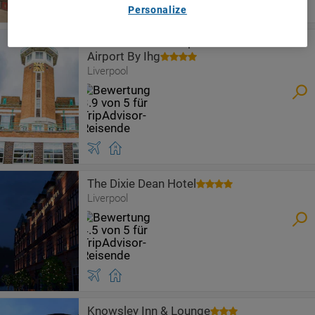
Personalize
Crowne Plaza Liverpool - John Lennon
Airport By Ihg
Liverpool
The Dixie Dean Hotel
Liverpool
Knowsley Inn & Lounge