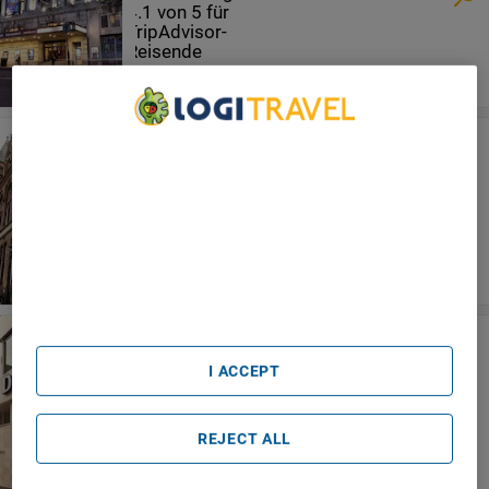
Malacuna Liverpool
We Care About Your Privacy
Liverpool
We and our partners process data to provide:
Use precise geolocation data. Actively scan device
characteristics for identification. Store and/or access
information on a device. Personalised advertising and
content, advertising and content measurement, audience
research and services development.
List of Partners (vendors)
Heeton Concept Hotel - City Centre
Liverpool
I ACCEPT
Liverpool
REJECT ALL