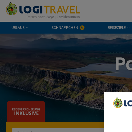
KONTAKT
HÄUFIGE FRAGEN
0298 1909 3897
Reisen nach
Skye
|
Familienurlaub
.
URLAUB
SCHNÄPPCHEN
REISEZIELE
P
We Care A
We and ou
Use precis