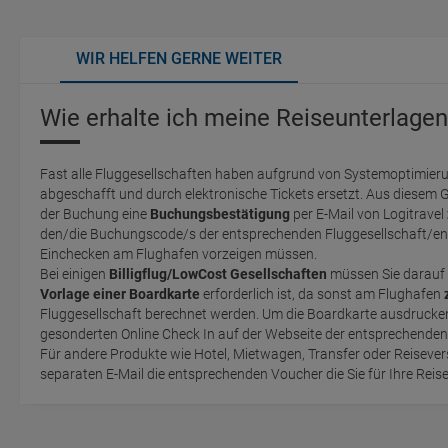
WIR HELFEN GERNE WEITER
Wie erhalte ich meine Reiseunterlagen
Fast alle Fluggesellschaften haben aufgrund von Systemoptimieru
abgeschafft und durch elektronische Tickets ersetzt. Aus diesem 
der Buchung eine
Buchungsbestätigung
per E-Mail von Logitravel
den/die Buchungscode/s der entsprechenden Fluggesellschaft/en 
Einchecken am Flughafen vorzeigen müssen.
Bei einigen
Billigflug/LowCost Gesellschaften
müssen Sie darauf 
Vorlage einer Boardkarte
erforderlich ist, da sonst am Flughafen
Fluggesellschaft berechnet werden. Um die Boardkarte ausdrucken zu können, müssen Sie einen
gesonderten Online Check In auf der Webseite der entsprechende
Für andere Produkte wie Hotel, Mietwagen, Transfer oder Reisevers
separaten E-Mail die entsprechenden Voucher die Sie für Ihre Reis