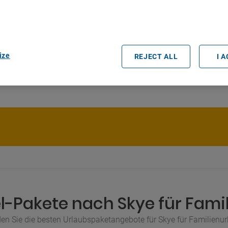
ess information on a device. Personalised advertising and content, adve
easurement, audience research and services development.
rtners (vendors)
ize
REJECT ALL
I 
l-Pakete nach Skye für Fami
en Sie die besten Urlaubspaketangebote für Skye für Familienu