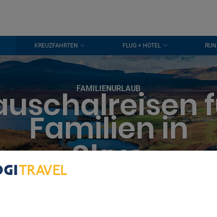
KREUZFAHRTEN
FLUG + HOTEL
RUN
FAMILIENURLAUB
auschalreisen f
Familien in
Skye
bout Your Privacy
r partners process data to provide:
e geolocation data. Actively scan device characteristics for identification