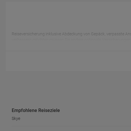
Reiseversicherung inklusive Abdeckung von Gepäck, verpasste Ans
verbessern möchten müssen Sie andere optionale Versicherungen 
Empfohlene Reiseziele
Skye