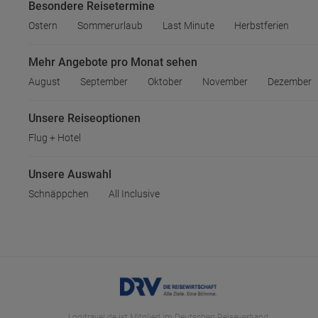
Besondere Reisetermine
Ostern
Sommerurlaub
Last Minute
Herbstferien
Mehr Angebote pro Monat sehen
August
September
Oktober
November
Dezember
Unsere Reiseoptionen
Flug + Hotel
Unsere Auswahl
Schnäppchen
All Inclusive
Logitravel.de ist Mitglied im Deutschen Reiseverband