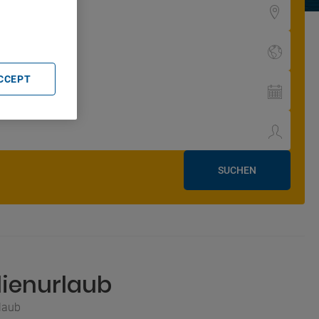
rtising and
ACCEPT
SUCHEN
lienurlaub
rlaub