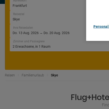
Abreiseort
and/or acc
content m
List of Pa
Reiseziel
Personal
Ihre Reisedaten
Zimmer und Passagiere
Reisen
Familienurlaub
Skye
Flug+Hote
Find