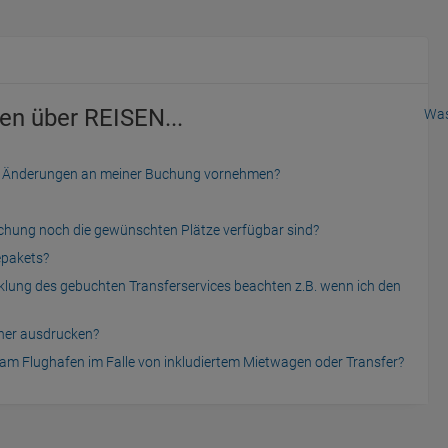
en über REISEN...
Was
der Änderungen an meiner Buchung vornehmen?
uchung noch die gewünschten Plätze verfügbar sind?
epakets?
cklung des gebuchten Transferservices beachten z.B. wenn ich den
cher ausdrucken?
am Flughafen im Falle von inkludiertem Mietwagen oder Transfer?