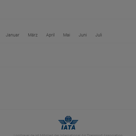
Januar
März
April
Mai
Juni
Juli
Logitravel.de ist Mitglied der International Air Transport Association