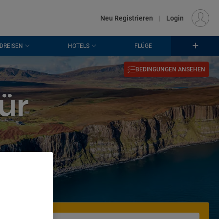
€
Standort
FRANKFURT (FRA)
DE
EUR
Neu Registrieren
|
Login
DREISEN
HOTELS
FLÜGE
BEDINGUNGEN ANSEHEN
ür
. Store