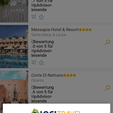
Messapia Hotel & Resort
Santa Maria di Leuca
Corte Di Nettuno
Otranto