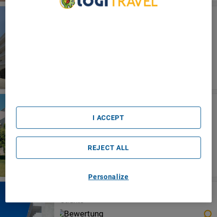
Hotel Vittoria Resort Pool & Spa
We Care About Your Privacy
Otranto
We and our partners process data to provide:
Use precise geolocation data. Actively scan device
characteristics for identification. Store and/or access
information on a device. Personalised advertising and
content, advertising and content measurement, audience
research and services development.
List of Partners (vendors)
Basiliani
Otranto
I ACCEPT
REJECT ALL
Personalize
Hotel Degli Haethey
Otranto