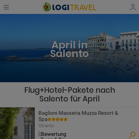
April in
Salento
Flug+Hotel-Pakete nach
Salento für April
Baglioni Masseria Muzza Resort &
Spa
Otranto