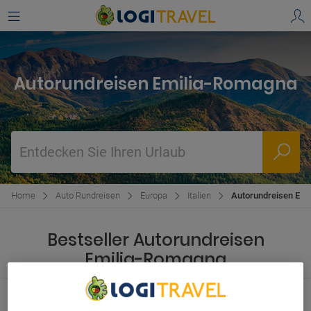
Autorundreisen Emilia-Romagna
Entdecken Sie Ihren Urlaub
Home
Auto Rundreisen
Europa
Italien
Autorundreisen Emi
Bestseller Autorundreisen
Emilia-Romagna
Tour durch Ganz Italien, von Mailand nach
Rom