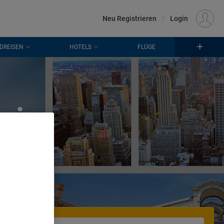
€
Standort
FRANKFURT (FRA)
DE
EUR
Neu Registrieren
|
Login
DREISEN
HOTELS
FLÜGE
 in
. Store
rtising and