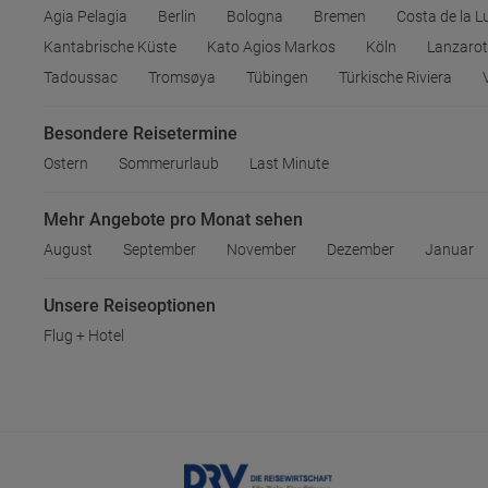
Agia Pelagia
Berlin
Bologna
Bremen
Costa de la L
Kantabrische Küste
Kato Agios Markos
Köln
Lanzarot
Tadoussac
Tromsøya
Tübingen
Türkische Riviera
Besondere Reisetermine
Ostern
Sommerurlaub
Last Minute
Mehr Angebote pro Monat sehen
August
September
November
Dezember
Januar
Unsere Reiseoptionen
Flug + Hotel