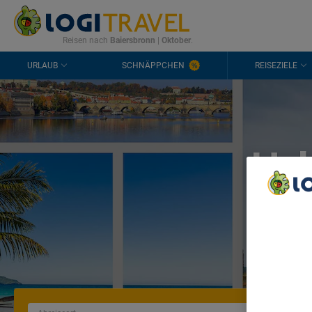
KONTAKT
HÄUFIGE FRAGEN
0298 1909 3897
Reisen nach
Baiersbronn
|
Oktober
.
URLAUB
SCHNÄPPCHEN
REISEZIELE
Ur
We Care A
We and ou
Use precis
and/or acc
content m
List of Pa