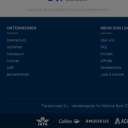
Logitravel.de ist Mitglied im Deutschen Reiseverband
UNTERNEHMEN
MEHR VON LO
Datenschutz
Über uns
Sicherheit
FAQ
Impressum
Kontakt
Cookies
Affiliate
AGB
Reiseberichte
Barrierefreiheit
Jobs & Karriere
Travelconcept S.L. - Handelsregister für Mallorca: Buch 2