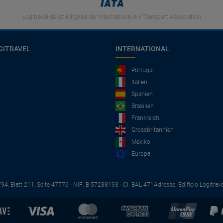
Logitravel.de ist Mitglied der International Air Transport Association
GITRAVEL
INTERNATIONAL
Portugal
Italien
Spanien
Brasilien
Frankreich
Grossbritannien
Mexiko
Europa
794, Blatt 211, Seite 47776 - NIF: B-57288193 - CI. BAL 471
Adresse: Edificio Logitrav