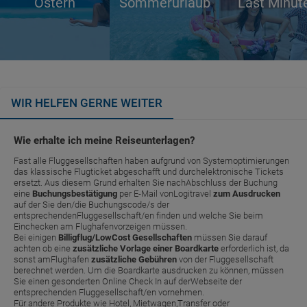
Ostern
Sommerurlaub
Last Minut
WIR HELFEN GERNE WEITER
Wie erhalte ich meine Reiseunterlagen?
Fast alle Fluggesellschaften haben aufgrund von Systemoptimierungen
das klassische Flugticket abgeschafft und durchelektronische Tickets
ersetzt. Aus diesem Grund erhalten Sie nachAbschluss der Buchung
eine
Buchungsbestätigung
per E-Mail vonLogitravel
zum Ausdrucken
auf der Sie den/die Buchungscode/s der
entsprechendenFluggesellschaft/en finden und welche Sie beim
Einchecken am Flughafenvorzeigen müssen.
Bei einigen
Billigflug/LowCost Gesellschaften
müssen Sie darauf
achten ob eine
zusätzliche Vorlage einer Boardkarte
erforderlich ist, da
sonst amFlughafen
zusätzliche Gebühren
von der Fluggesellschaft
berechnet werden. Um die Boardkarte ausdrucken zu können, müssen
Sie einen gesonderten Online Check In auf derWebseite der
entsprechenden Fluggesellschaft/en vornehmen.
Für andere Produkte wie Hotel, Mietwagen,Transfer oder