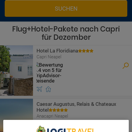
SUCHEN
Flug+Hotel-Pakete nach Capri
für Dezember
Hotel La Floridiana
Capri Neapel
Caesar Augustus, Relais & Chateaux
Hotel
Anacapri Neapel