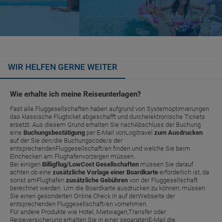
WIR HELFEN GERNE WEITER
Wie erhalte ich meine Reiseunterlagen?
Fast alle Fluggesellschaften haben aufgrund von Systemoptimierungen
das klassische Flugticket abgeschafft und durchelektronische Tickets
ersetzt. Aus diesem Grund erhalten Sie nachAbschluss der Buchung
eine
Buchungsbestätigung
per E-Mail vonLogitravel
zum Ausdrucken
auf der Sie den/die Buchungscode/s der
entsprechendenFluggesellschaft/en finden und welche Sie beim
Einchecken am Flughafenvorzeigen müssen.
Bei einigen
Billigflug/LowCost Gesellschaften
müssen Sie darauf
achten ob eine
zusätzliche Vorlage einer Boardkarte
erforderlich ist, da
sonst amFlughafen
zusätzliche Gebühren
von der Fluggesellschaft
berechnet werden. Um die Boardkarte ausdrucken zu können, müssen
Sie einen gesonderten Online Check In auf derWebseite der
entsprechenden Fluggesellschaft/en vornehmen.
Für andere Produkte wie Hotel, Mietwagen,Transfer oder
Reiseversicherung erhalten Sie in einer separatenE-Mail die