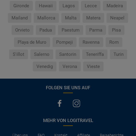
Gironde
Hawaii
Lagos
Lecce
Madeira
Mailand
Mallorca
Malta
Matera
Neapel
Orvieto
Padua
Paestum
Parma
Pisa
Playa de Muro
Pompeji
Ravenna
Rom
S'illot
Salerno
Santorin
Teneriffa
Turin
Venedig
Verona
Vieste
FOLGEN SIE UNS AUF
MEHR VON LOGITRAVEL
Über uns
FAQ
Kontakt
Affiliate
Reiseberichte