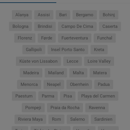
Alanya
Assisi
Bari
Bergamo
Bohinj
Bologna
Brindisi
Campo De Cima
Caserta
Florenz
Førde
Fuerteventura
Funchal
Gallipoli
Insel Porto Santo
Kreta
Küste von Lissabon
Lecce
Loire Valley
Madeira
Mailand
Malta
Matera
Menorca
Neapel
Oberrhein
Padua
Paestum
Parma
Pisa
Playa del Carmen
Pompeji
Praia da Rocha
Ravenna
Riviera Maya
Rom
Salerno
Sardinien