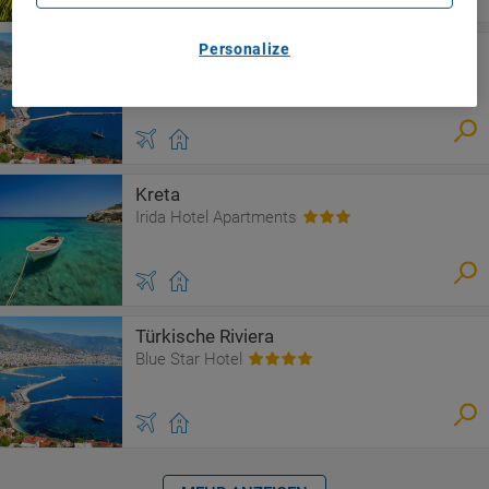
Personalize
Alanya
Blue Star Hotel
Kreta
Irida Hotel Apartments
Türkische Riviera
Blue Star Hotel