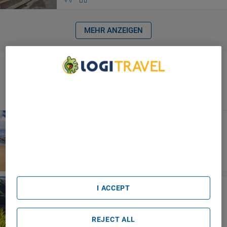
MEHR ANZEIGEN
Flug+Hotel-Pakete nach Ferrara
für Dezember
We Care About Your Privacy
Finden Sie die besten Urlaubspaketangebote für Ferrara für
We and our partners process data to provide:
Dezember
Use precise geolocation data. Actively scan device
characteristics for identification. Store and/or access
Insel Porto Santo
information on a device. Personalised advertising and
Pestana Porto Santo Beach Resort &
content, advertising and content measurement, audience
Spa
research and services development.
List of Partners (vendors)
Madeira
I ACCEPT
Pestana Grand Premium Ocean
Resort
REJECT ALL