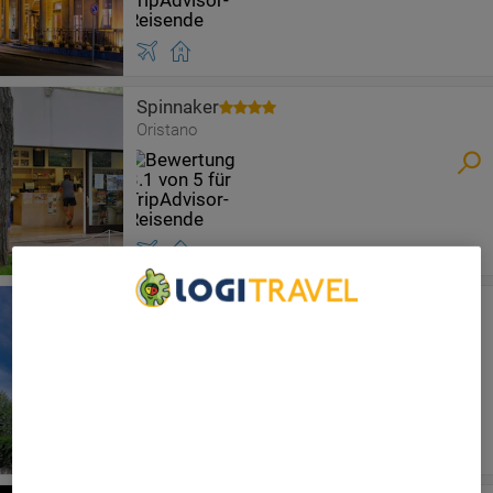
Spinnaker
Oristano
Mistral Hotel
We Care About Your Privacy
Oristano
We and our partners process data to provide:
Use precise geolocation data. Actively scan device
characteristics for identification. Store and/or access
information on a device. Personalised advertising and
content, advertising and content measurement, audience
research and services development.
List of Partners (vendors)