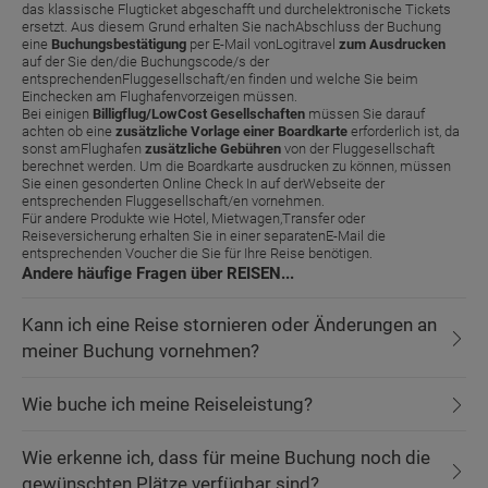
das klassische Flugticket abgeschafft und durchelektronische Tickets
ersetzt. Aus diesem Grund erhalten Sie nachAbschluss der Buchung
eine
Buchungsbestätigung
per E-Mail vonLogitravel
zum Ausdrucken
auf der Sie den/die Buchungscode/s der
entsprechendenFluggesellschaft/en finden und welche Sie beim
Einchecken am Flughafenvorzeigen müssen.
Bei einigen
Billigflug/LowCost Gesellschaften
müssen Sie darauf
achten ob eine
zusätzliche Vorlage einer Boardkarte
erforderlich ist, da
sonst amFlughafen
zusätzliche Gebühren
von der Fluggesellschaft
berechnet werden. Um die Boardkarte ausdrucken zu können, müssen
Sie einen gesonderten Online Check In auf derWebseite der
entsprechenden Fluggesellschaft/en vornehmen.
Für andere Produkte wie Hotel, Mietwagen,Transfer oder
Reiseversicherung erhalten Sie in einer separatenE-Mail die
entsprechenden Voucher die Sie für Ihre Reise benötigen.
Andere häufige Fragen über REISEN...
Kann ich eine Reise stornieren oder Änderungen an
meiner Buchung vornehmen?
Wie buche ich meine Reiseleistung?
Wie erkenne ich, dass für meine Buchung noch die
gewünschten Plätze verfügbar sind?