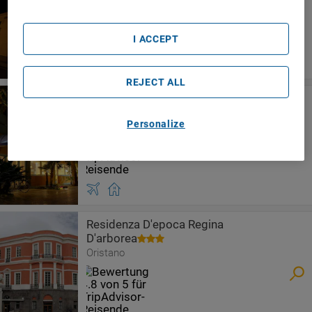
Hotel Duomo
Oristano
I ACCEPT
REJECT ALL
Hotel Mistral 2
Oristano
Personalize
Residenza D'epoca Regina
D'arborea
Oristano