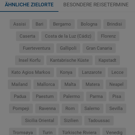
ÄHNLICHE ZIELORTE
BESONDERE REISETERMINE
Assisi
Bari
Bergamo
Bologna
Brindisi
Caserta
Costa de la Luz (Cádiz)
Florenz
Fuerteventura
Gallipoli
Gran Canaria
Insel Korfu
Kantabrische Küste
Kapstadt
Kato Agios Markos
Konya
Lanzarote
Lecce
Mailand
Mallorca
Malta
Matera
Neapel
Padua
Paestum
Palermo
Parma
Pisa
Pompeji
Ravenna
Rom
Salerno
Sevilla
Sicilia Oriental
Sizilien
Tadoussac
Tromsøya
Turin
Türkische Riviera
Venedig