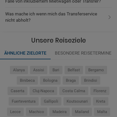
Falle von inkludiertem Mietwagen oder Transfer?
Was mache ich wenn mich das Transferservice
nicht abholt?
Unsere Reiseziele
ÄHNLICHE ZIELORTE
BESONDERE REISETERMINE
Alanya
Assisi
Bari
Belfast
Bergamo
Binibeca
Bologna
Braga
Brindisi
Caserta
Cluj-Napoca
Costa Calma
Florenz
Fuerteventura
Gallipoli
Koutsounari
Kreta
Lecce
Machico
Madeira
Mailand
Malta