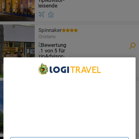
Spinnaker
Oristano
We Care About Your Privacy
Mistral Hotel
We and our partners process data to provide:
Oristano
Use precise geolocation data. Actively scan device
characteristics for identification. Store and/or access
information on a device. Personalised advertising and
content, advertising and content measurement, audience
research and services development.
List of Partners (vendors)