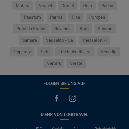
Matera
Neapel
Orosei
Oslo
Padua
Paestum
Parma
Pisa
Pompeji
Praia da Rocha
Ravenna
Rom
Salerno
Sámara
Sausalito - Ca
Thessaloniki
Tipperary
Turin
Türkische Riviera
Venedig
Verona
Vieste
FOLGEN SIE UNS AUF
MEHR VON LOGITRAVEL
Über uns
FAQ
Kontakt
Affiliate
Reiseberichte