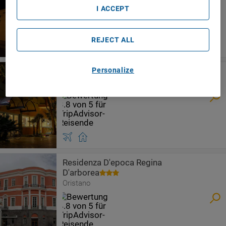
Hotel Duomo
I ACCEPT
Oristano
REJECT ALL
Personalize
Hotel Mistral 2
Oristano
Residenza D'epoca Regina
D'arborea
Oristano