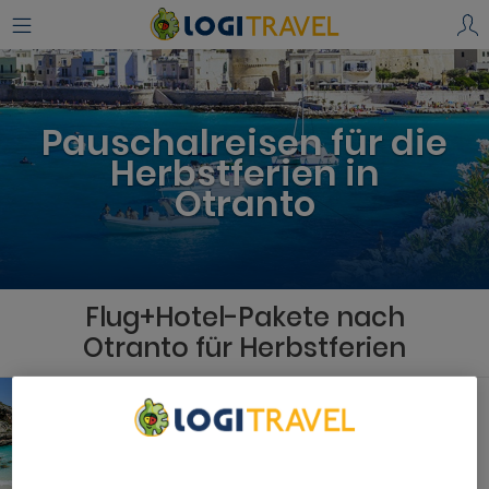
Pauschalreisen für die
Herbstferien in
Otranto
Flug+Hotel-Pakete nach
Otranto für Herbstferien
Mallorca
Valentin Reina Paguera - Only Adults
We Care About Your Privacy