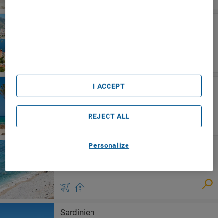
We and our partners process data to provide:
Use precise geolocation data. Actively scan device
characteristics for identification. Store and/or access
Türkische Riviera
information on a device. Personalised advertising and
Blue Star Hotel
content, advertising and content measurement, audience
research and services development.
List of Partners (vendors)
Djerba
I ACCEPT
Iliade Aqua Park Djerba
REJECT ALL
Personalize
Cala Gonone
Club Esse Cala Gonone
Sardinien