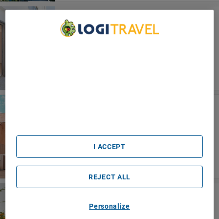
Hotel Albània
Otranto
We Care About Your Privacy
We and our partners process data to provide:
Use precise geolocation data. Actively scan device
characteristics for identification. Store and/or access
information on a device. Personalised advertising and
content, advertising and content measurement, audience
research and services development.
Corte Di Nettuno
List of Partners (vendors)
Otranto
I ACCEPT
REJECT ALL
Marelive
Otranto
Personalize