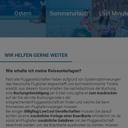
Ostern
Sommerurlaub
Last Minut
WIR HELFEN GERNE WEITER
Wie erhalte ich meine Reiseunterlagen?
Fast alle Fluggesellschaften haben aufgrund von Systemoptimierungen
das klassische Flugticket abgeschafft und durchelektronische Tickets
ersetzt. Aus diesem Grund erhalten Sie nachAbschluss der Buchung
eine
Buchungsbestätigung
per E-Mail vonLogitravel
zum Ausdrucken
auf der Sie den/die Buchungscode/s der
entsprechendenFluggesellschaft/en finden und welche Sie beim
Einchecken am Flughafenvorzeigen müssen.
Bei einigen
Billigflug/LowCost Gesellschaften
müssen Sie darauf
achten ob eine
zusätzliche Vorlage einer Boardkarte
erforderlich ist, da
sonst amFlughafen
zusätzliche Gebühren
von der Fluggesellschaft
berechnet werden. Um die Boardkarte ausdrucken zu können, müssen