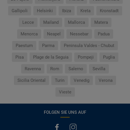
Gallipoli
Helsinki
Ibiza
Kreta
Kronstadt
Lecce
Mailand
Mallorca
Matera
Menorca
Neapel
Nessebar
Padua
Paestum
Parma
Peninsula Valdes - Chubut
Pisa
Plage de la Seguia
Pompeji
Puglia
Ravenna
Rom
Salerno
Sevilla
Sicilia Oriental
Turin
Venedig
Verona
Vieste
FOLGEN SIE UNS AUF