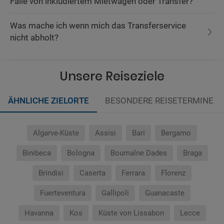
Falle von inkludiertem Mietwagen oder Transfer?
Was mache ich wenn mich das Transferservice
nicht abholt?
Unsere Reiseziele
ÄHNLICHE ZIELORTE
BESONDERE REISETERMINE
Algarve-Küste
Assisi
Bari
Bergamo
Binibeca
Bologna
Boumalne Dades
Braga
Brindisi
Caserta
Ferrara
Florenz
Fuerteventura
Gallipoli
Guanacaste
Havanna
Kos
Küste von Lissabon
Lecce