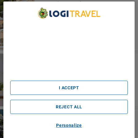
Conca D'Oro Hotel
Positano
We Care About Your Privacy
We and our partners process data to provide:
Use precise geolocation data. Actively scan device
characteristics for identification. Store and/or access
information on a device. Personalised advertising and
content, advertising and content measurement, audience
Hotel Villa Franca
research and services development.
Positano
List of Partners (vendors)
I ACCEPT
REJECT ALL
Hotel Posa Posa
Positano
Personalize