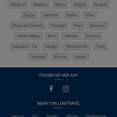
Madeira
Mailand
Malta
Matera
Neapel
Padua
Paestum
Parma
Pisa
Playa del Carmen
Pompeji
Pula
Ravenna
Riviera Maya
Rom
Salerno
Sámara
Sausalito - Ca
Tanger
Thessaloniki
Turin
Venedig
Verona
Vieste
FOLGEN SIE UNS AUF
MEHR VON LOGITRAVEL
Über uns
FAQ
Kontakt
Affiliate
Reiseberichte