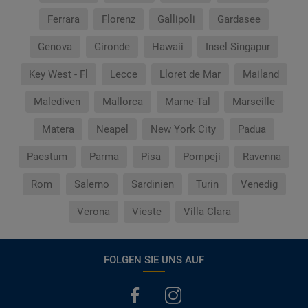
Ferrara
Florenz
Gallipoli
Gardasee
Genova
Gironde
Hawaii
Insel Singapur
Key West - Fl
Lecce
Lloret de Mar
Mailand
Malediven
Mallorca
Marne-Tal
Marseille
Matera
Neapel
New York City
Padua
Paestum
Parma
Pisa
Pompeji
Ravenna
Rom
Salerno
Sardinien
Turin
Venedig
Verona
Vieste
Villa Clara
FOLGEN SIE UNS AUF