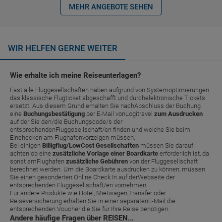
MEHR ANGEBOTE SEHEN
WIR HELFEN GERNE WEITER
Wie erhalte ich meine Reiseunterlagen?
Fast alle Fluggesellschaften haben aufgrund von Systemoptimierungen
das klassische Flugticket abgeschafft und durchelektronische Tickets
ersetzt. Aus diesem Grund erhalten Sie nachAbschluss der Buchung
eine
Buchungsbestätigung
per E-Mail vonLogitravel
zum Ausdrucken
auf der Sie den/die Buchungscode/s der
entsprechendenFluggesellschaft/en finden und welche Sie beim
Einchecken am Flughafenvorzeigen müssen.
Bei einigen
Billigflug/LowCost Gesellschaften
müssen Sie darauf
achten ob eine
zusätzliche Vorlage einer Boardkarte
erforderlich ist, da
sonst amFlughafen
zusätzliche Gebühren
von der Fluggesellschaft
berechnet werden. Um die Boardkarte ausdrucken zu können, müssen
Sie einen gesonderten Online Check In auf derWebseite der
entsprechenden Fluggesellschaft/en vornehmen.
Für andere Produkte wie Hotel, Mietwagen,Transfer oder
Reiseversicherung erhalten Sie in einer separatenE-Mail die
entsprechenden Voucher die Sie für Ihre Reise benötigen.
Andere häufige Fragen über REISEN...