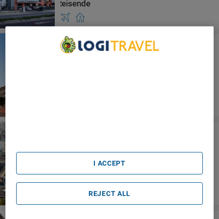
Hampton By Hilton Cluj Napoca
Cluj-Napoca
We Care About Your Privacy
We and our partners process data to provide:
Use precise geolocation data. Actively scan device
characteristics for identification. Store and/or access
information on a device. Personalised advertising and
content, advertising and content measurement, audience
research and services development.
List of Partners (vendors)
Hotel Platinia
Cluj-Napoca
I ACCEPT
REJECT ALL