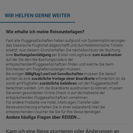
WIR HELFEN GERNE WEITER
Wie erhalte ich meine Reiseunterlagen?
Fast alle Fluggesellschaften haben aufgrund von Systemoptimierungen
das klassische Flugticket abgeschafft und durchelektronische Tickets
ersetzt. Aus diesem Grund erhalten Sie nachAbschluss der Buchung
eine
Buchungsbestätigung
per E-Mail vonLogitravel
zum Ausdrucken
auf der Sie den/die Buchungscode/s der
entsprechendenFluggesellschaft/en finden und welche Sie beim
Einchecken am Flughafenvorzeigen müssen.
Bei einigen
Billigflug/LowCost Gesellschaften
müssen Sie darauf
achten ob eine
zusätzliche Vorlage einer Boardkarte
erforderlich ist, da
sonst amFlughafen
zusätzliche Gebühren
von der Fluggesellschaft
berechnet werden. Um die Boardkarte ausdrucken zu können, müssen
Sie einen gesonderten Online Check In auf derWebseite der
entsprechenden Fluggesellschaft/en vornehmen.
Für andere Produkte wie Hotel, Mietwagen,Transfer oder
Reiseversicherung erhalten Sie in einer separatenE-Mail die
entsprechenden Voucher die Sie für Ihre Reise benötigen.
Andere häufige Fragen über REISEN...
Kann ich eine Reise stornieren oder Änderungen an