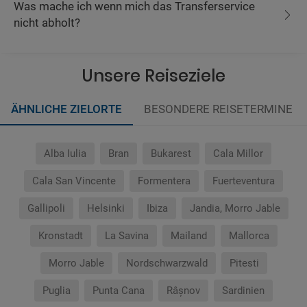
Was mache ich wenn mich das Transferservice
nicht abholt?
Unsere Reiseziele
ÄHNLICHE ZIELORTE
BESONDERE REISETERMINE
Alba Iulia
Bran
Bukarest
Cala Millor
Cala San Vincente
Formentera
Fuerteventura
Gallipoli
Helsinki
Ibiza
Jandia, Morro Jable
Kronstadt
La Savina
Mailand
Mallorca
Morro Jable
Nordschwarzwald
Pitesti
Puglia
Punta Cana
Râșnov
Sardinien