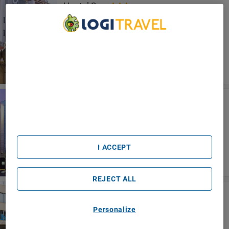
Hostal Sans
Barcelona
We Care About Your Privacy
We and our partners process data to provide:
Use precise geolocation data. Actively scan device
characteristics for identification. Store and/or access
information on a device. Personalised advertising and
content, advertising and content measurement, audience
Pestana Arena Barcelona
research and services development.
Barcelona
List of Partners (vendors)
I ACCEPT
REJECT ALL
Hotel Ilunion Les Corts Spa
Barcelona
Personalize