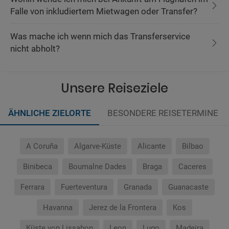
Falle von inkludiertem Mietwagen oder Transfer?
Was mache ich wenn mich das Transferservice
nicht abholt?
Unsere Reiseziele
ÄHNLICHE ZIELORTE
BESONDERE REISETERMINE
A Coruña
Algarve-Küste
Alicante
Bilbao
Binibeca
Boumalne Dades
Braga
Caceres
Ferrara
Fuerteventura
Granada
Guanacaste
Havanna
Jerez de la Frontera
Kos
Küste von Lissabon
Leon
Lugo
Madeira