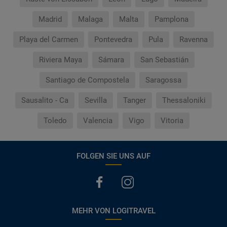
Madrid
Malaga
Malta
Pamplona
Playa del Carmen
Pontevedra
Pula
Ravenna
Riviera Maya
Sámara
San Sebastián
Santiago de Compostela
Saragossa
Sausalito - Ca
Sevilla
Tanger
Thessaloniki
Toledo
Valencia
Vigo
Vitoria
FOLGEN SIE UNS AUF
MEHR VON LOGITRAVEL