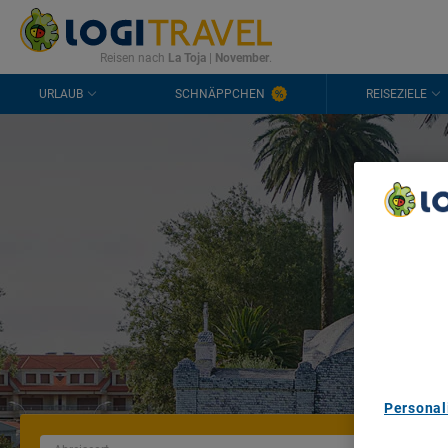
KONTAKT
HÄUFIGE FRAGEN
0298 1909 3897
Reisen nach
La Toja
|
November
.
URLAUB
SCHNÄPPCHEN
REISEZIELE
Ur
We Care A
We and ou
Use precis
and/or acc
content m
List of Pa
Personal