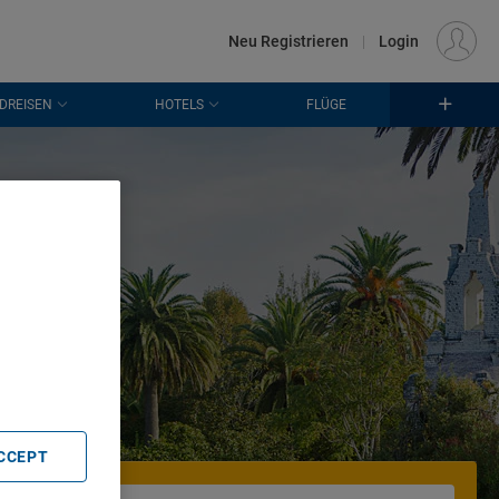
€
Standort
FRANKFURT (FRA)
DE
EUR
Neu Registrieren
|
Login
DREISEN
HOTELS
FLÜGE
ber
. Store
rtising and
ACCEPT