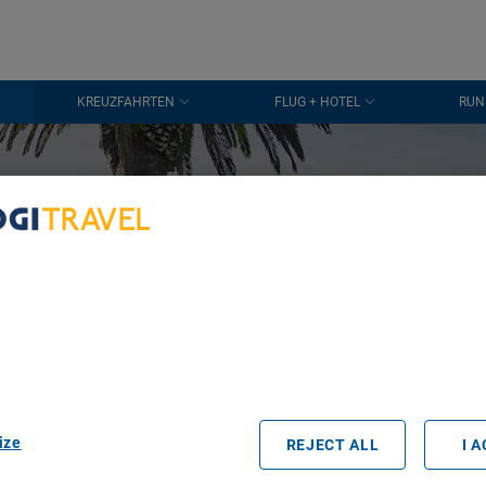
KREUZFAHRTEN
FLUG + HOTEL
RUN
VON 01. BIS 30. NOVEMBER
laub im Novem
in
bout Your Privacy
r partners process data to provide:
La Toja
e geolocation data. Actively scan device characteristics for identification
ess information on a device. Personalised advertising and content, adve
easurement, audience research and services development.
rtners (vendors)
zum besten Preis
ize
REJECT ALL
I 