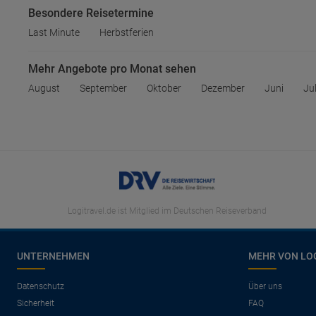
Besondere Reisetermine
Last Minute
Herbstferien
Mehr Angebote pro Monat sehen
August
September
Oktober
Dezember
Juni
Jul
Logitravel.de ist Mitglied im Deutschen Reiseverband
UNTERNEHMEN
MEHR VON LO
Datenschutz
Über uns
Sicherheit
FAQ