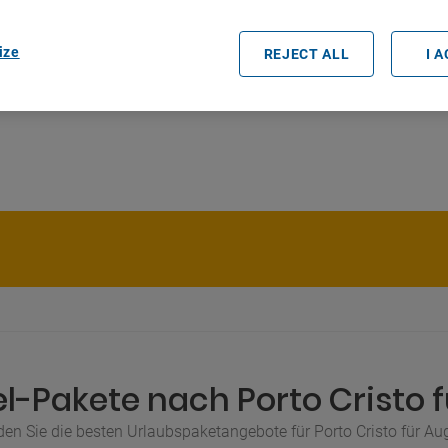
ize
REJECT ALL
I 
l-Pakete nach Porto Cristo 
den Sie die besten Urlaubspaketangebote für Porto Cristo für Au