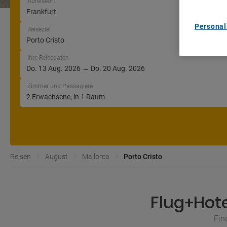
Abreiseort
Personal
Reiseziel
Ihre Reisedaten
Zimmer und Passagiere
Reisen
August
Mallorca
Porto Cristo
Flug+Hote
Fin