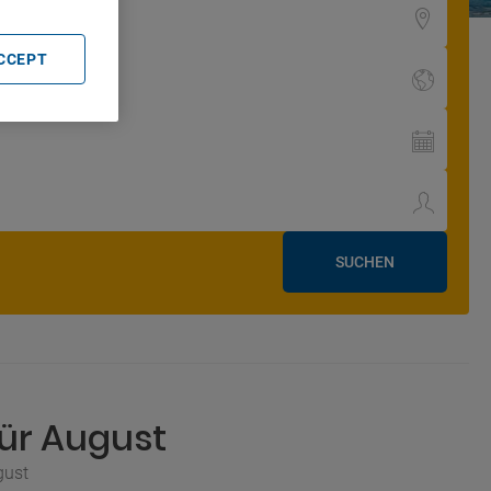
ACCEPT
SUCHEN
für August
gust