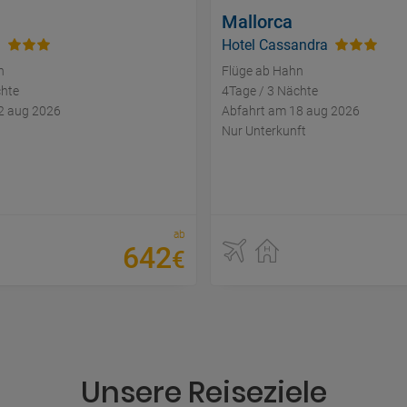
Mallorca
l
Hotel Cassandra
n
Flüge ab Hahn
chte
4Tage / 3 Nächte
2 aug 2026
Abfahrt am 18 aug 2026
Nur Unterkunft
ab
642
€
Unsere Reiseziele