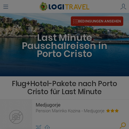
BEDINGUNGEN ANSEHEN
Last Minute
Pauschalreisen in
Porto Cristo
Flug+Hotel-Pakete nach Porto
Cristo für Last Minute
Medjugorje
Pension Marinko Kozina - Medjugorje