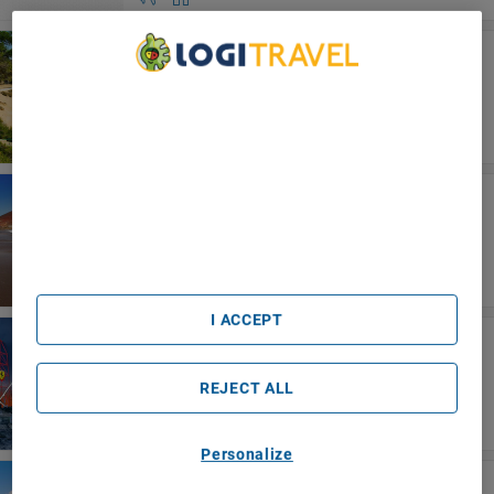
Costa Dorada
PortAventura Hotel PortAventura
We Care About Your Privacy
We and our partners process data to provide:
Use precise geolocation data. Actively scan device
characteristics for identification. Store and/or access
information on a device. Personalised advertising and
Teneriffa
content, advertising and content measurement, audience
Apartamentos Bahia Playa
research and services development.
List of Partners (vendors)
I ACCEPT
PortAventura World
PortAventura Hotel Gold River
REJECT ALL
Personalize
Menorca