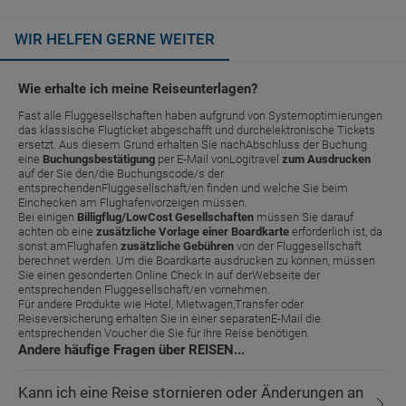
WIR HELFEN GERNE WEITER
Wie erhalte ich meine Reiseunterlagen?
Fast alle Fluggesellschaften haben aufgrund von Systemoptimierungen
das klassische Flugticket abgeschafft und durchelektronische Tickets
ersetzt. Aus diesem Grund erhalten Sie nachAbschluss der Buchung
eine
Buchungsbestätigung
per E-Mail vonLogitravel
zum Ausdrucken
auf der Sie den/die Buchungscode/s der
entsprechendenFluggesellschaft/en finden und welche Sie beim
Einchecken am Flughafenvorzeigen müssen.
Bei einigen
Billigflug/LowCost Gesellschaften
müssen Sie darauf
achten ob eine
zusätzliche Vorlage einer Boardkarte
erforderlich ist, da
sonst amFlughafen
zusätzliche Gebühren
von der Fluggesellschaft
berechnet werden. Um die Boardkarte ausdrucken zu können, müssen
Sie einen gesonderten Online Check In auf derWebseite der
entsprechenden Fluggesellschaft/en vornehmen.
Für andere Produkte wie Hotel, Mietwagen,Transfer oder
Reiseversicherung erhalten Sie in einer separatenE-Mail die
entsprechenden Voucher die Sie für Ihre Reise benötigen.
Andere häufige Fragen über REISEN...
Kann ich eine Reise stornieren oder Änderungen an