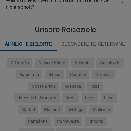
Was mache ich wenn mich das Transferservice
nicht abholt?
Unsere Reiseziele
ÄHNLICHE ZIELORTE
BESONDERE REISETERMINE
A Coruña
Algarve-Küste
Alicante
Auschwitz
Barcelona
Bilbao
Caceres
Cordova
Costa Brava
Granada
Ibiza
Jerez de la Frontera
Kreta
Leon
Lugo
Madrid
Mailand
Malaga
Mallorca
Pamplona
Pontevedra
Rhodos