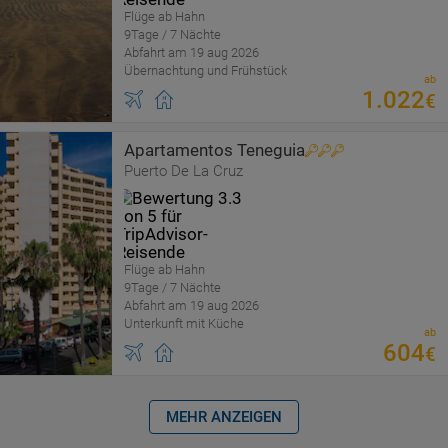
Flüge ab Hahn
9Tage / 7 Nächte
Abfahrt am 19 aug 2026
Übernachtung und Frühstück
ab
1
.
022
€
Apartamentos Teneguia
Puerto De La Cruz
Flüge ab Hahn
9Tage / 7 Nächte
Abfahrt am 19 aug 2026
Unterkunft mit Küche
ab
604
€
MEHR ANZEIGEN