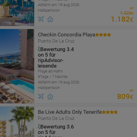
Abfahrt am 19 aug 2026
ab
Halbpension
1
.
320
€
1
.
182
€
Checkin Concordia Playa
Puerto De La Cruz
Flüge ab Hahn
9Tage / 7 Nächte
Abfahrt am 19 aug 2026
Halbpension
ab
809
€
Be Live Adults Only Tenerife
Puerto De La Cruz