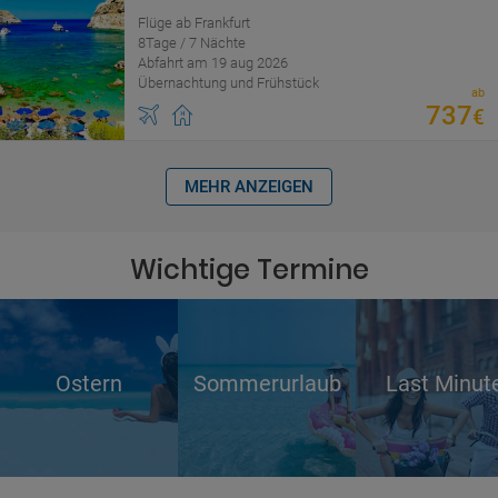
Flüge ab Frankfurt
8Tage / 7 Nächte
Abfahrt am 19 aug 2026
Übernachtung und Frühstück
ab
737
€
MEHR ANZEIGEN
Wichtige Termine
Ostern
Sommerurlaub
Last Minut