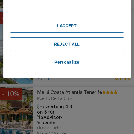
924
€
List of Partners (vendors)
Catalonia Las Vegas Adults Only
9
Puerto De La Cruz
I ACCEPT
REJECT ALL
Flüge ab Hahn
9Tage / 7 Nächte
Personalize
Abfahrt am 19 aug 2026
ab
Halbpension
965
€
874
€
Meliá Costa Atlantis Tenerife
10
Puerto De La Cruz
Flüge ab Hahn
9Tage / 7 Nächte