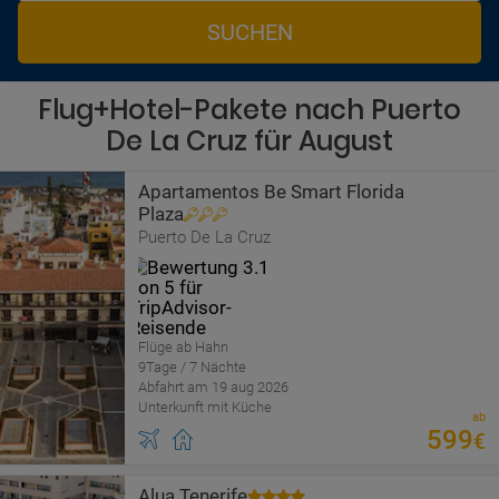
SUCHEN
Flug+Hotel-Pakete nach Puerto
De La Cruz für August
Apartamentos Be Smart Florida
Plaza
Puerto De La Cruz
Flüge ab Hahn
9Tage / 7 Nächte
Abfahrt am 19 aug 2026
Unterkunft mit Küche
ab
599
€
Alua Tenerife