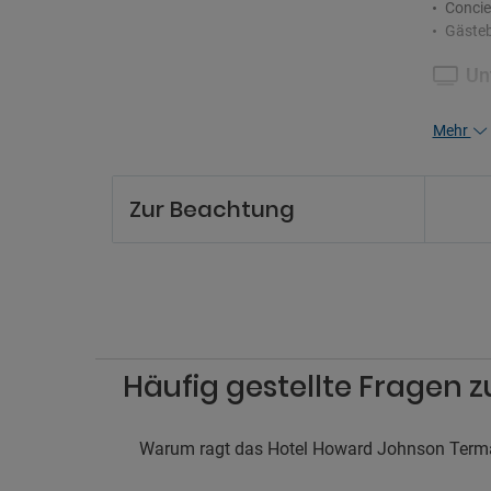
Concie
Gästeb
Un
Spielz
Mehr
Pa
Parkpl
Zur Beachtung
Ra
Das Ra
Häufig gestellte Fragen 
Warum ragt das Hotel Howard Johnson Terma