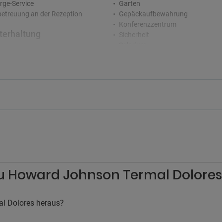
rge-Service
Garten
etreuung an der Rezeption
Gepäckaufbewahrung
Konferenzzentrum
terhaltung
Sicherheit
Solarium
immer
Terrasse
Zeitungen
rkplatz
Zimmerservice
atz
Kinder
ucher
Kinderclub
Kinderspielplatz
uchen ist verboten
zu Howard Johnson Termal Dolores
l Dolores heraus?