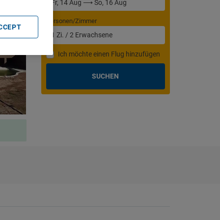
Personen/Zimmer
ACCEPT
1
Zi.
/
2
Erwachsene
Ich möchte einen Flug hinzufügen
SUCHEN