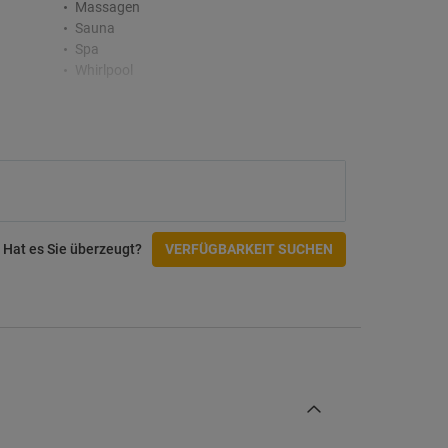
Massagen
Sauna
Spa
Whirlpool
Zugänglichkeit
Rollstuhlgerechter Zugang
Check-In/Checkout
Hat es Sie überzeugt?
VERFÜGBARKEIT SUCHEN