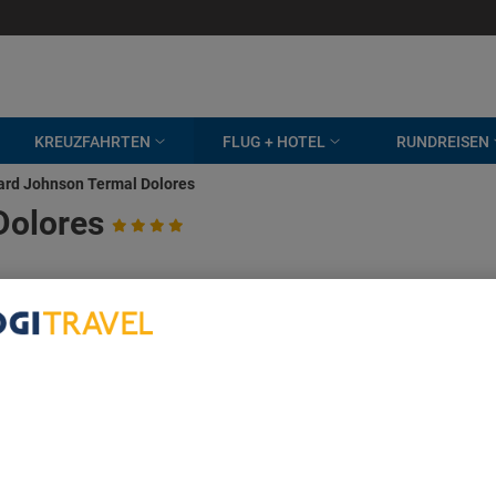
KREUZFAHRTEN
FLUG + HOTEL
RUNDREISEN
rd Johnson Termal Dolores
Dolores
bout Your Privacy
r partners process data to provide:
e geolocation data. Actively scan device characteristics for identification
ess information on a device. Personalised advertising and content, adve
easurement, audience research and services development.
rtners (vendors)