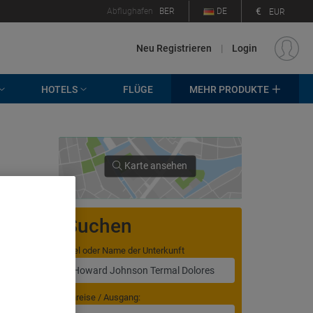
€
Abflughafen
BER
DE
EUR
Neu Registrieren
|
Login
HOTELS
FLÜGE
MEHR PRODUKTE
Karte ansehen
Suchen
Ziel oder Name der Unterkunft
. Store
rtising and
Anreise / Ausgang: