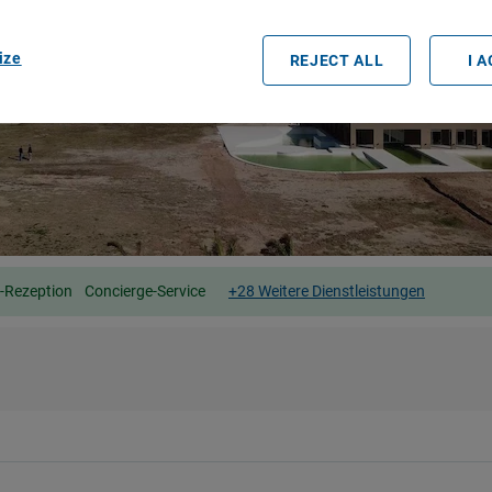
ize
REJECT ALL
I 
-Rezeption
Concierge-Service
+28 Weitere Dienstleistungen