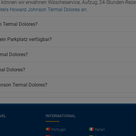
 können wir erwähnen Wäscheservice, Aufzug, 24-Stunden-Rezep
 Hotels Howard Johnson Termal Dolores an
.
n Termal Dolores?
ein Parkplatz verfügbar?
rmal Dolores?
al Dolores?
hnson Termal Dolores?
VEL
INTERNATIONAL
Portugal
Italien