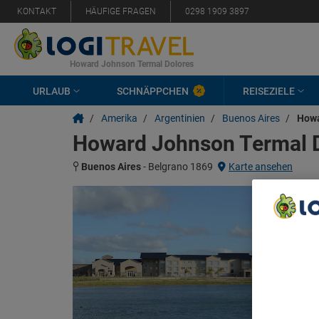
KONTAKT
HÄUFIGE FRAGEN
0298 1909 3897
Howard Johnson Termal Dolores
URLAUB
SCHNÄPPCHEN
REISEZIELE
/
Amerika
/
Argentinien
/
Buenos Aires
/
Howa
Howard Johnson Termal 
Buenos Aires
-
Belgrano 1869
Karte ansehen
We Care A
We and ou
Use precis
and/or acc
content m
List of Pa