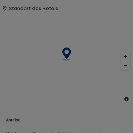
und Babysitting (gegen Gebühr).. Zum Angebot gehören ein
Businesscenter, ein Textilreinigungsservice und eine rund um die
Standort des Hotels
Uhr besetzte Rezeption. Wenn du eine Veranstaltung in Barcelona
planst, ist dieses Hotel eine gute Wahl, denn zu den 969
Quadratfuß (90 Quadratmeter) großen
Veranstaltungsräumlichkeiten zählen Konferenzfläche und 2
Tagungsräume..
Anreise