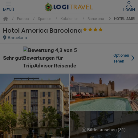
MENÜ
LOGIN
HOTEL AMER
Europa
Spanien
Katalonien
Barcelona
Hotel America Barcelona
Barcelona
Optionen
Sehr gut
sehen
Bilder ansehen (31)