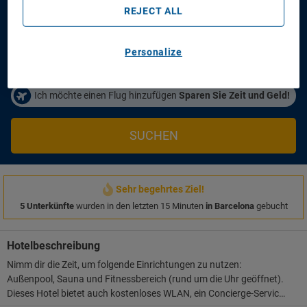
Anreisetag
Abreisetag
REJECT ALL
14/08/2026
16/08/2026
Personen/Zimmer
Personalize
1
Zimmer
,
2
Erwachsene
Ich möchte einen Flug hinzufügen
Sparen Sie Zeit und Geld!
SUCHEN
Sehr begehrtes Ziel!
5 Unterkünfte
wurden in den letzten 15 Minuten
in Barcelona
gebucht
Hotelbeschreibung
Nimm dir die Zeit, um folgende Einrichtungen zu nutzen:
Außenpool, Sauna und Fitnessbereich (rund um die Uhr geöffnet).
Dieses Hotel bietet auch kostenloses WLAN, ein Concierge-Service